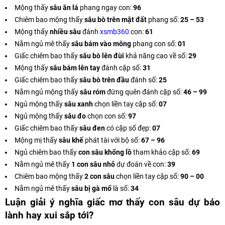
Mộng thấy
sâu ăn lá
phang ngay con:
96
Chiêm bao mộng thấy
sâu bò trên mặt đất
phang số:
25 – 53
Mộng thấy
nhiều sâu
đánh
xsmb360
con:
61
Nằm ngủ mê thấy
sâu bám vào mông
phang con số:
01
Giấc chiêm bao thấy
sâu bò lên đùi
khả năng cao về số:
29
Mộng thấy
sâu bám lên tay
đánh cặp số:
31
Giấc chiêm bao thấy
sâu bò trên đầu
đánh số:
25
Nằm ngủ mộng thấy
sâu róm
đừng quên đánh cặp số:
46 – 99
Ngủ mộng thấy
sâu xanh
chọn liền tay cặp số:
07
Ngủ mộng thấy
sâu đo
chọn con số:
97
Giấc chiêm bao thấy
sâu đen
có cặp số đẹp:
07
Mộng mị thấy
sâu khế
phát tài với bộ số:
67 – 96
Ngủ chiêm bao thấy
con sâu khổng lồ
tham khảo cặp số:
69
Nằm ngủ mê thấy
1 con sâu nhỏ
dự đoán về con:
39
Chiêm bao mộng thấy
2 con sâu
chọn liền tay cặp số:
90 – 00
Nằm ngủ mê thấy
sâu bị gà mổ
là số:
34
Luận giải ý nghĩa giấc mơ thấy con sâu dự báo
lành hay xui sắp tới?