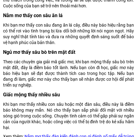
thử thách trong công việc, và tương lai sẽ đạt được thành công lớn.
Cuộc sống của bạn sẽ trở nên thoải mái hơn.
Nằm mơ thấy con sâu ăn lá
Khi bạn mơ thấy con sâu đang ăn lá cây, điều này báo hiệu rằng bạn
có thể rơi vào tình trạng bị lừa dối bởi những lời nói ngon ngọt. Hãy
suy nghĩ thật tỉnh táo và đưa ra những quyết định sáng suốt để bảo
vệ hạnh phúc của bản thân.
Ngủ mơ thấy sâu bò trên mặt đất
Theo các chuyên gia giải mã giấc mơ, khi bạn mộng thấy sâu bò trên
mặt đất, đây là điềm báo tốt lành. Nếu bạn còn đi học, giấc mơ này
báo hiệu bạn sẽ đạt được thành tích cao trong học tập. Nếu bạn
đang đi làm, giấc mơ này cho thấy bạn sẽ nhận được cơ hội để phát
triển sự nghiệp.
Giấc mộng thấy nhiều sâu
Khi bạn mơ thấy nhiều con sâu hoặc một đàn sâu, điều này là điềm
báo không may mắn. Nó cho thấy bạn sắp phải đối mặt với nhiều
sóng gió trong cuộc sống. Chuyện tình cảm có thể gặp phải sự ngăn
cản của người khác, hoặc công việc có thể bị đình trệ do kẻ xấu hãm
hại.
Xem thêm:
Nằm mơ thấy đàn kiến đánh con gì đánh số mấy dễ trúng