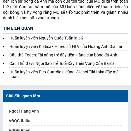
đến lịch sử bóng đá Anh mà còn đưa tên tuổi của MU đi xa trên toàn
thế giới. Các fan hâm mộ của MU luôn hãnh diện về thành tích của
đội bóng, và hy vọng rằng MU sẽ tiếp tục phát triển và giành nhiều
danh hiệu hơn nữa vào tương lai.
TIN LIÊN QUAN
Huấn luyện viên Nguyễn Quốc Tuấn là ai?
Huấn luyện viên Kiatisak – Tiểu sử HLV của Hoàng Anh Gia Lai
Cầu thủ Foden: Tài năng trẻ đầy tiềm năng của bóng đá Anh
Cầu Thủ Gavi: Ngôi Sao Trẻ Tuổi Đầy Triển Vọng Của Barca
Huấn luyện viên Pep Guardiola cùng lối chơi Tiki-taka đầy mê
hoặc
Giải đấu quan tâm
Ngoại Hạng Anh
VĐQG Italia
VĐQG Pháp