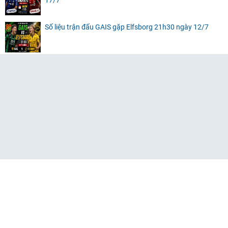
17/7
Số liệu trận đấu GAIS gặp Elfsborg 21h30 ngày 12/7