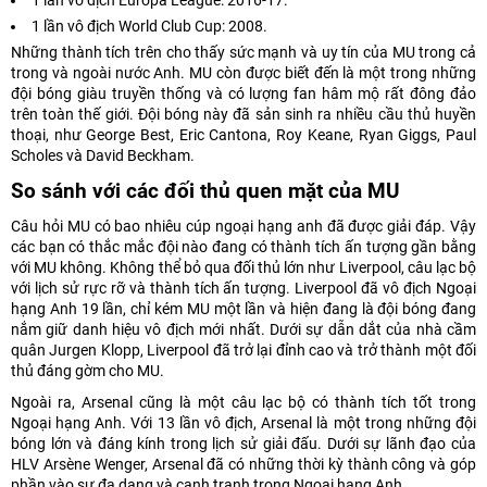
1 lần vô địch Europa League: 2016-17.
1 lần vô địch World Club Cup: 2008.
Những thành tích trên cho thấy sức mạnh và uy tín của MU trong cả
trong và ngoài nước Anh. MU còn được biết đến là một trong những
đội bóng giàu truyền thống và có lượng fan hâm mộ rất đông đảo
trên toàn thế giới. Đội bóng này đã sản sinh ra nhiều cầu thủ huyền
thoại, như George Best, Eric Cantona, Roy Keane, Ryan Giggs, Paul
Scholes và David Beckham.
So sánh với các đối thủ quen mặt của MU
Câu hỏi MU có bao nhiêu cúp ngoại hạng anh đã được giải đáp. Vậy
các bạn có thắc mắc đội nào đang có thành tích ấn tượng gần bằng
với MU không. Không thể bỏ qua đối thủ lớn như Liverpool, câu lạc bộ
với lịch sử rực rỡ và thành tích ấn tượng. Liverpool đã vô địch Ngoại
hạng Anh 19 lần, chỉ kém MU một lần và hiện đang là đội bóng đang
nắm giữ danh hiệu vô địch mới nhất. Dưới sự dẫn dắt của nhà cầm
quân Jurgen Klopp, Liverpool đã trở lại đỉnh cao và trở thành một đối
thủ đáng gờm cho MU.
Ngoài ra, Arsenal cũng là một câu lạc bộ có thành tích tốt trong
Ngoại hạng Anh. Với 13 lần vô địch, Arsenal là một trong những đội
bóng lớn và đáng kính trong lịch sử giải đấu. Dưới sự lãnh đạo của
HLV Arsène Wenger, Arsenal đã có những thời kỳ thành công và góp
phần vào sự đa dạng và cạnh tranh trong Ngoại hạng Anh.