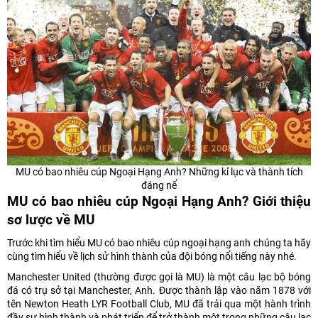
MU có bao nhiêu cúp Ngoại Hạng Anh? Những kỉ lục và thành tích
đáng nể
MU có bao nhiêu cúp Ngoại Hạng Anh? Giới thiệu
sơ lược về MU
Trước khi tìm hiểu MU có bao nhiêu cúp ngoại hạng anh chúng ta hãy
cùng tìm hiểu về lịch sử hình thành của đội bóng nổi tiếng này nhé.
Manchester United (thường được gọi là MU) là một câu lạc bộ bóng
đá có trụ sở tại Manchester, Anh. Được thành lập vào năm 1878 với
tên Newton Heath LYR Football Club, MU đã trải qua một hành trình
đầy sự hình thành và phát triển để trở thành một trong những câu lạc