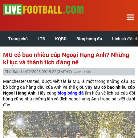
Trang chủ
LTĐ
KQBD
Blog bóng đá
Lịch sử đối 
Trang chủ
MU có bao nhiêu cúp Ngoại Hạng Anh? Những
LTĐ
kỉ lục và thành tích đáng nể
Thứ Sáu 14/07/2023 09:19:22
(GMT+7)
View : 1180
KQBD
Manchester United, được viết tắt là MU, là một trong những câu lạc
bộ bóng đá hàng đầu của Anh và thế giới. Vậy
MU có bao nhiêu cúp
Blog bóng đá
Ngoại Hạng Anh
. Hãy cùng
blog bóng đá
tìm hiểu về lịch sử của đội
bóng cũng như những lần vô địch ngoại hạng Anh trong bài viết dưới
đây.
Lịch sử đối đầu
Xem tuổi hợp