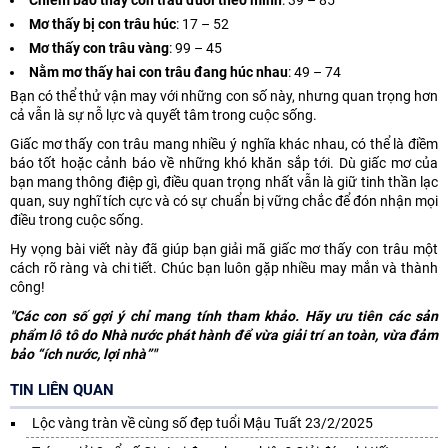
Chiêm bao thấy con trâu đuổi theo mình
: 39 – 85
Mơ thấy bị con trâu húc
: 17 – 52
Mơ thấy con trâu vàng
: 99 – 45
Nằm mơ thấy hai con trâu đang húc nhau
: 49 – 74
Bạn có thể thử vận may với những con số này, nhưng quan trọng hơn
cả vẫn là sự nỗ lực và quyết tâm trong cuộc sống.
Giấc mơ thấy con trâu mang nhiều ý nghĩa khác nhau, có thể là điềm
báo tốt hoặc cảnh báo về những khó khăn sắp tới. Dù giấc mơ của
bạn mang thông điệp gì, điều quan trọng nhất vẫn là giữ tinh thần lạc
quan, suy nghĩ tích cực và có sự chuẩn bị vững chắc để đón nhận mọi
điều trong cuộc sống.
Hy vọng bài viết này đã giúp bạn giải mã giấc mơ thấy con trâu một
cách rõ ràng và chi tiết. Chúc bạn luôn gặp nhiều may mắn và thành
công!
"Các con số gợi ý chỉ mang tính tham khảo. Hãy ưu tiên các sản
phẩm lô tô do Nhà nước phát hành để vừa giải trí an toàn, vừa đảm
bảo “ích nước, lợi nhà”"
TIN LIÊN QUAN
Lộc vàng tràn về cùng số đẹp tuổi Mậu Tuất 23/2/2025