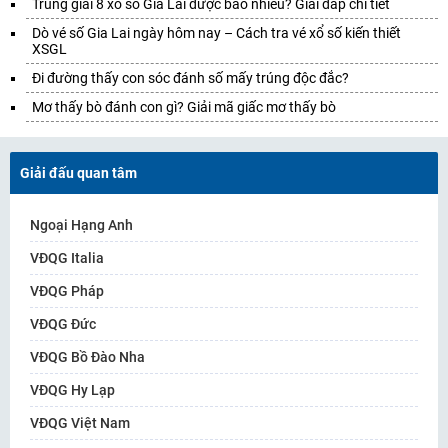
Trúng giải 8 xổ số Gia Lai được bao nhiêu? Giải đáp chi tiết
Dò vé số Gia Lai ngày hôm nay – Cách tra vé xổ số kiến thiết
XSGL
Đi đường thấy con sóc đánh số mấy trúng độc đắc?
Mơ thấy bò đánh con gì? Giải mã giấc mơ thấy bò
Giải đấu quan tâm
Ngoại Hạng Anh
VĐQG Italia
VĐQG Pháp
VĐQG Đức
VĐQG Bồ Đào Nha
VĐQG Hy Lạp
VĐQG Việt Nam