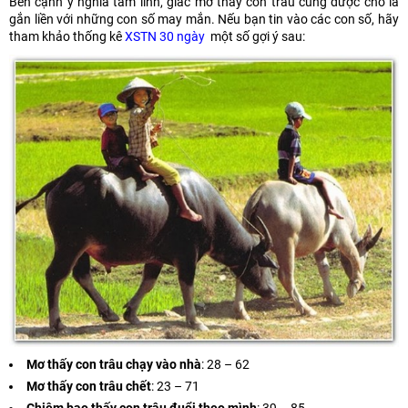
Bên cạnh ý nghĩa tâm linh, giấc mơ thấy con trâu cũng được cho là
gắn liền với những con số may mắn. Nếu bạn tin vào các con số, hãy
tham khảo thống kê
XSTN 30 ngày
một số gợi ý sau:
Mơ thấy con trâu chạy vào nhà
: 28 – 62
Mơ thấy con trâu chết
: 23 – 71