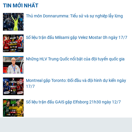
TIN MỚI NHẤT
Thủ môn Donnarumma: Tiểu sử và sự nghiệp lẫy lừng
Số liệu trận đấu Milsami gặp Velez Mostar 0h ngày 17/7
Những HLV Trung Quốc nổi bật của đội tuyển quốc gia
Montreal gặp Toronto: Đối đầu và đội hình dự kiến ngày
17/7
Số liệu trận đấu GAIS gặp Elfsborg 21h30 ngày 12/7