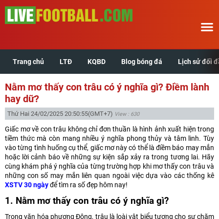
Trang chủ
LTĐ
KQBD
Blog bóng đá
Lịch sử đối 
Trang chủ
Nằm mơ thấy con trâu có ý nghĩa gì? Điềm lành
LTĐ
hay dữ?
Thứ Hai 24/02/2025 20:50:55
(GMT+7)
View : 630
KQBD
Giấc mơ về con trâu không chỉ đơn thuần là hình ảnh xuất hiện trong
tiềm thức mà còn mang nhiều ý nghĩa phong thủy và tâm linh. Tùy
Blog bóng đá
vào từng tình huống cụ thể, giấc mơ này có thể là điềm báo may mắn
hoặc lời cảnh báo về những sự kiện sắp xảy ra trong tương lai. Hãy
cùng khám phá ý nghĩa của từng trường hợp khi mơ thấy con trâu và
Lịch sử đối đầu
những con số may mắn liên quan ngoài việc dựa vào các thống kê
XSTV 30 ngày
để tìm ra số đẹp hôm nay!
Xem tuổi hợp
1. Nằm mơ thấy con trâu có ý nghĩa gì?
Trong văn hóa phương Đông, trâu là loài vật biểu tượng cho sự chăm