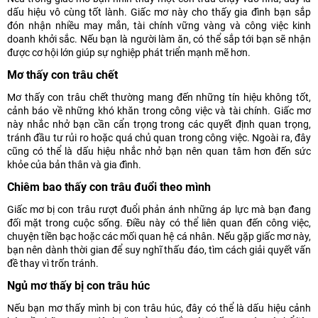
dấu hiệu vô cùng tốt lành. Giấc mơ này cho thấy gia đình bạn sắp
đón nhận nhiều may mắn, tài chính vững vàng và công việc kinh
doanh khởi sắc. Nếu bạn là người làm ăn, có thể sắp tới bạn sẽ nhận
được cơ hội lớn giúp sự nghiệp phát triển mạnh mẽ hơn.
Mơ thấy con trâu chết
Mơ thấy con trâu chết thường mang đến những tín hiệu không tốt,
cảnh báo về những khó khăn trong công việc và tài chính. Giấc mơ
này nhắc nhở bạn cần cẩn trọng trong các quyết định quan trọng,
tránh đầu tư rủi ro hoặc quá chủ quan trong công việc. Ngoài ra, đây
cũng có thể là dấu hiệu nhắc nhở bạn nên quan tâm hơn đến sức
khỏe của bản thân và gia đình.
Chiêm bao thấy con trâu đuổi theo mình
Giấc mơ bị con trâu rượt đuổi phản ánh những áp lực mà bạn đang
đối mặt trong cuộc sống. Điều này có thể liên quan đến công việc,
chuyện tiền bạc hoặc các mối quan hệ cá nhân. Nếu gặp giấc mơ này,
bạn nên dành thời gian để suy nghĩ thấu đáo, tìm cách giải quyết vấn
đề thay vì trốn tránh.
Ngủ mơ thấy bị con trâu húc
Nếu bạn mơ thấy mình bị con trâu húc, đây có thể là dấu hiệu cảnh