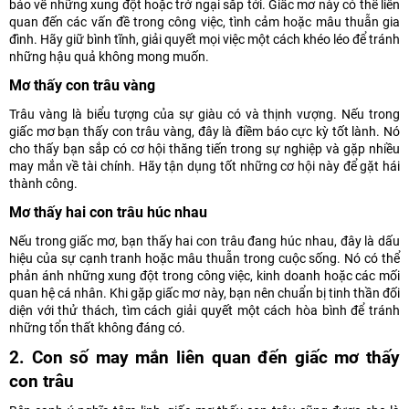
báo về những xung đột hoặc trở ngại sắp tới. Giấc mơ này có thể liên
quan đến các vấn đề trong công việc, tình cảm hoặc mâu thuẫn gia
đình. Hãy giữ bình tĩnh, giải quyết mọi việc một cách khéo léo để tránh
những hậu quả không mong muốn.
Mơ thấy con trâu vàng
Trâu vàng là biểu tượng của sự giàu có và thịnh vượng. Nếu trong
giấc mơ bạn thấy con trâu vàng, đây là điềm báo cực kỳ tốt lành. Nó
cho thấy bạn sắp có cơ hội thăng tiến trong sự nghiệp và gặp nhiều
may mắn về tài chính. Hãy tận dụng tốt những cơ hội này để gặt hái
thành công.
Mơ thấy hai con trâu húc nhau
Nếu trong giấc mơ, bạn thấy hai con trâu đang húc nhau, đây là dấu
hiệu của sự cạnh tranh hoặc mâu thuẫn trong cuộc sống. Nó có thể
phản ánh những xung đột trong công việc, kinh doanh hoặc các mối
quan hệ cá nhân. Khi gặp giấc mơ này, bạn nên chuẩn bị tinh thần đối
diện với thử thách, tìm cách giải quyết một cách hòa bình để tránh
những tổn thất không đáng có.
2. Con số may mắn liên quan đến giấc mơ thấy
con trâu