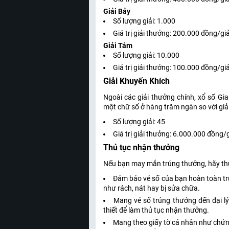
Giải Bảy
Số lượng giải: 1.000
Giá trị giải thưởng: 200.000 đồng/giả
Giải Tám
Số lượng giải: 10.000
Giá trị giải thưởng: 100.000 đồng/giả
Giải Khuyến Khích
Ngoài các giải thưởng chính, xổ số Gia
một chữ số ở hàng trăm ngàn so với giải
Số lượng giải: 45
Giá trị giải thưởng: 6.000.000 đồng/g
Thủ tục nhận thưởng
Nếu bạn may mắn trúng thưởng, hãy thự
Đảm bảo vé số của bạn hoàn toàn trù
như rách, nát hay bị sửa chữa.
Mang vé số trúng thưởng đến đại lý
thiết để làm thủ tục nhận thưởng.
Mang theo giấy tờ cá nhân như chứ