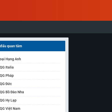
 đấu quan tâm
oại Hạng Anh
QG Italia
QG Pháp
QG Đức
QG Bồ Đào Nha
QG Hy Lạp
QG Việt Nam