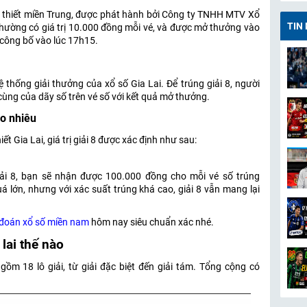
ến thiết miền Trung, được phát hành bởi Công ty TNHH MTV Xổ
TIN
i thường có giá trị 10.000 đồng mỗi vé, và được mở thưởng vào
 công bố vào lúc 17h15.
ệ thống giải thưởng của xổ số Gia Lai. Để trúng giải 8, người
 cùng của dãy số trên vé số với kết quả mở thưởng.
ao nhiêu
t Gia Lai, giá trị giải 8 được xác định như sau:
iải 8, bạn sẽ nhận được 100.000 đồng cho mỗi vé số trúng
uá lớn, nhưng với xác suất trúng khá cao, giải 8 vẫn mang lại
đoán xổ số miền nam
hôm nay siêu chuẩn xác nhé.
lai thế nào
gồm 18 lô giải, từ giải đặc biệt đến giải tám. Tổng cộng có