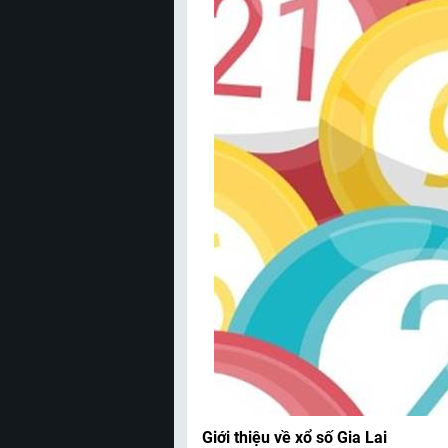
Giới thiệu về xổ số Gia Lai