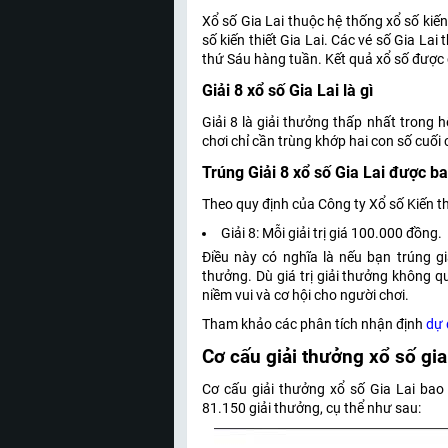
Xổ số Gia Lai thuộc hệ thống xổ số ki
số kiến thiết Gia Lai. Các vé số Gia La
thứ Sáu hàng tuần. Kết quả xổ số được
Giải 8 xổ số Gia Lai là gì
Giải 8 là giải thưởng thấp nhất trong h
chơi chỉ cần trùng khớp hai con số cuối
Trúng Giải 8 xổ số Gia Lai được b
Theo quy định của Công ty Xổ số Kiến thiế
Giải 8: Mỗi giải trị giá 100.000 đồng.
Điều này có nghĩa là nếu bạn trúng g
thưởng. Dù giá trị giải thưởng không q
niềm vui và cơ hội cho người chơi.
Tham khảo các phân tích nhận định
dự 
Cơ cấu giải thưởng xổ số gia 
Cơ cấu giải thưởng xổ số Gia Lai bao 
81.150 giải thưởng, cụ thể như sau: