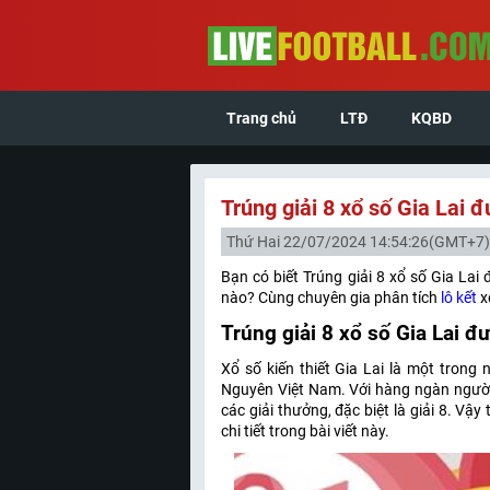
Trang chủ
LTĐ
KQBD
Trúng giải 8 xổ số Gia Lai đ
Thứ Hai 22/07/2024 14:54:26
(GMT+7)
Bạn có biết Trúng giải 8 xổ số Gia La
nào? Cùng chuyên gia phân tích
lô kết
x
Trúng giải 8 xổ số Gia Lai đ
Xổ số kiến thiết Gia Lai là một trong
Nguyên Việt Nam. Với hàng ngàn người 
các giải thưởng, đặc biệt là giải 8. Vậ
chi tiết trong bài viết này.