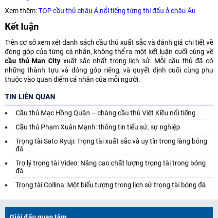
Xem thêm:
TOP cầu thủ châu Á nổi tiếng từng thi đấu ở châu Âu
Kết luận
Trên cơ sở xem xét danh sách cầu thủ xuất sắc và đánh giá chi tiết về
đóng góp của từng cá nhân, không thể ra một kết luận cuối cùng về
cầu thủ Man City
xuất sắc nhất trong lịch sử. Mỗi cầu thủ đã có
những thành tựu và đóng góp riêng, và quyết định cuối cùng phụ
thuộc vào quan điểm cá nhân của mỗi người.
TIN LIÊN QUAN
Cầu thủ Mạc Hồng Quân – chàng cầu thủ Việt Kiều nổi tiếng
Cầu thủ Phạm Xuân Mạnh: thông tin tiểu sử, sự nghiệp
Trọng tài Sato Ryuji: Trọng tài xuất sắc và uy tín trong làng bóng
đá
Trợ lý trọng tài Video: Nâng cao chất lượng trọng tài trong bóng
đá
Trọng tài Collina: Một biểu tượng trong lịch sử trọng tài bóng đá
Giải đấu quan tâm