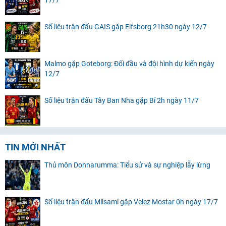
17/7
Số liệu trận đấu GAIS gặp Elfsborg 21h30 ngày 12/7
Malmo gặp Goteborg: Đối đầu và đội hình dự kiến ngày
12/7
Số liệu trận đấu Tây Ban Nha gặp Bỉ 2h ngày 11/7
TIN MỚI NHẤT
Thủ môn Donnarumma: Tiểu sử và sự nghiệp lẫy lừng
Số liệu trận đấu Milsami gặp Velez Mostar 0h ngày 17/7