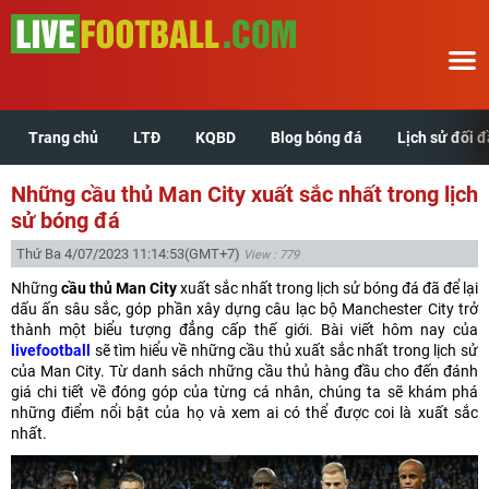
Trang chủ
LTĐ
KQBD
Blog bóng đá
Lịch sử đối 
Trang chủ
Những cầu thủ Man City xuất sắc nhất trong lịch
LTĐ
sử bóng đá
Thứ Ba 4/07/2023 11:14:53
(GMT+7)
View : 779
KQBD
Những
cầu thủ Man City
xuất sắc nhất trong lịch sử bóng đá đã để lại
dấu ấn sâu sắc, góp phần xây dựng câu lạc bộ Manchester City trở
Blog bóng đá
thành một biểu tượng đẳng cấp thế giới. Bài viết hôm nay của
livefootball
sẽ tìm hiểu về những cầu thủ xuất sắc nhất trong lịch sử
của Man City. Từ danh sách những cầu thủ hàng đầu cho đến đánh
Lịch sử đối đầu
giá chi tiết về đóng góp của từng cá nhân, chúng ta sẽ khám phá
những điểm nổi bật của họ và xem ai có thể được coi là xuất sắc
Xem tuổi hợp
nhất.