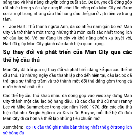
sáng tạo và khả năng chuyền bóng xuất sắc. De Bruyne đã đóng góp
rất nhiều trong việc xây dựng lối chơi tấn công của Man City và được
coi là một trong những cầu thủ hàng đầu thế giới ở vị trí tiền vệ trung
tâm.
Joe Hart: Thủ thành người Anh, đã có nhiều năm gắn bó với Man
City và trở thành một trong những thủ môn xuất sắc nhất trong lịch
sử câu lạc bộ. Với sự đáng tin cậy và khả năng phản xạ tuyệt vời,
Hart đã giúp Man City giành các danh hiệu quan trọng.
Sự thay đổi và phát triển của Man City qua các
thế hệ cầu thủ
Man City đã trải qua sự thay đổi và phát triển đáng kể qua các thế hệ
cầu thủ. Từ những ngày đầu thành lập cho đến hiện tại, câu lạc bộ đã
trải qua sự thăng trầm và trở thành một đối thủ đáng gờm trong cả
nước Anh và châu Âu.
Các thế hệ cầu thủ khác nhau đã đóng góp vào việc xây dựng Man
City thành một câu lạc bộ hàng đầu. Từ các cầu thủ cũ như Franny
Lee và Mike Summerbee trong các năm 1960-1970, đến các cầu thủ
hiện đại như Sergio Agüero và Kevin De Bruyne, mỗi thế hệ đã đưa
Man City đi xa hơn và thiết lập những tiêu chuẩn mới.
Xem thêm:
Top 10 cầu thủ ghi nhiều bàn thắng nhất thế giới trong lịch
sử bóng đá