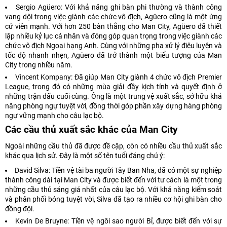
Sergio Agüero: Với khả năng ghi bàn phi thường và thành công
vang dội trong việc giành các chức vô địch, Agüero cũng là một ứng
cử viên mạnh. Với hơn 250 bàn thắng cho Man City, Agüero đã thiết
lập nhiều kỷ lục cá nhân và đóng góp quan trọng trong việc giành các
chức vô địch Ngoại hạng Anh. Cùng với những pha xử lý điêu luyện và
tốc độ nhanh nhẹn, Agüero đã trở thành một biểu tượng của Man
City trong nhiều năm.
Vincent Kompany: Đã giúp Man City giành 4 chức vô địch Premier
League, trong đó có những mùa giải đầy kịch tính và quyết định ở
những trận đấu cuối cùng. Ông là một trung vệ xuất sắc, sở hữu khả
năng phòng ngự tuyệt vời, đồng thời góp phần xây dựng hàng phòng
ngự vững mạnh cho câu lạc bộ.
Các cầu thủ xuất sắc khác của Man City
Ngoài những cầu thủ đã được đề cập, còn có nhiều cầu thủ xuất sắc
khác qua lịch sử. Đây là một số tên tuổi đáng chú ý:
David Silva: Tiền vệ tài ba người Tây Ban Nha, đã có một sự nghiệp
thành công dài tại Man City và được biết đến với tư cách là một trong
những cầu thủ sáng giá nhất của câu lạc bộ. Với khả năng kiểm soát
và phân phối bóng tuyệt vời, Silva đã tạo ra nhiều cơ hội ghi bàn cho
đồng đội.
Kevin De Bruyne: Tiền vệ ngôi sao người Bỉ, được biết đến với sự