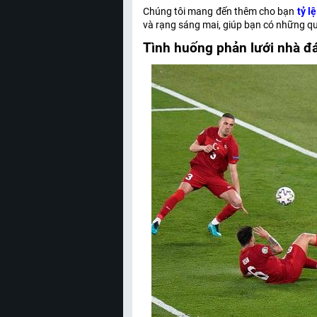
Chúng tôi mang đến thêm cho bạn
tỷ l
và rạng sáng mai, giúp bạn có những qu
Tình huống phản lưới nhà đán