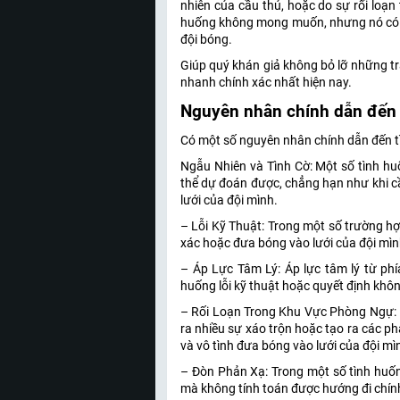
nhiên của cầu thủ, hoặc do sự rối loạ
huống không mong muốn, nhưng nó có th
đội bóng.
Giúp quý khán giả không bỏ lỡ những t
nhanh chính xác nhất hiện nay.
Nguyên nhân chính dẫn đến 
Có một số nguyên nhân chính dẫn đến t
Ngẫu Nhiên và Tình Cờ: Một số tình hu
thể dự đoán được, chẳng hạn như khi c
lưới của đội mình.
– Lỗi Kỹ Thuật: Trong một số trường hợ
xác hoặc đưa bóng vào lưới của đội mì
– Áp Lực Tâm Lý: Áp lực tâm lý từ phí
huống lỗi kỹ thuật hoặc quyết định khôn
– Rối Loạn Trong Khu Vực Phòng Ngự: Kh
ra nhiều sự xáo trộn hoặc tạo ra các p
và vô tình đưa bóng vào lưới của đội mì
– Đòn Phản Xạ: Trong một số tình huốn
mà không tính toán được hướng đi chính