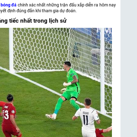
ệ bóng đá
chính xác nhất những trận đấu xắp diễn ra hôm nay
yết định đúng đắn khi tham gia dự đoán.
g tiếc nhất trong lịch sử