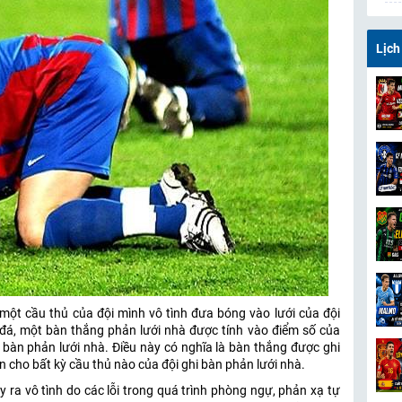
Lịch
 một cầu thủ của đội mình vô tình đưa bóng vào lưới của đội
 đá, một bàn thắng phản lưới nhà được tính vào điểm số của
i bàn phản lưới nhà. Điều này có nghĩa là bàn thắng được ghi
 cho bất kỳ cầu thủ nào của đội ghi bàn phản lưới nhà.
y ra vô tình do các lỗi trong quá trình phòng ngự, phản xạ tự