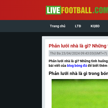
Trang chủ
LTĐ
KQBD
Phản lưới nhà là gì? Những 
Thứ Ba 23/04/2024 09:43:03
(GMT+7)
Phản lưới nhà là gì? Những tình huống 
bài viết của
blog bóng đá
để biết thêm 
Phản lưới nhà là gì trong bó