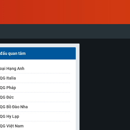
 đấu quan tâm
oại Hạng Anh
QG Italia
QG Pháp
QG Đức
QG Bồ Đào Nha
QG Hy Lạp
QG Việt Nam