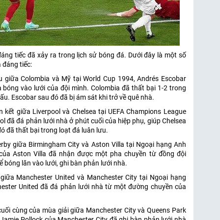
áng tiếc đã xảy ra trong lịch sử bóng đá. Dưới đây là một số
 đáng tiếc:
u giữa Colombia và Mỹ tại World Cup 1994, Andrés Escobar
 bóng vào lưới của đội mình. Colombia đã thất bại 1-2 trong
 đấu. Escobar sau đó đã bị ám sát khi trở về quê nhà.
n kết giữa Liverpool và Chelsea tại UEFA Champions League
ol đã đá phản lưới nhà ở phút cuối của hiệp phụ, giúp Chelsea
đó đã thất bại trong loạt đá luân lưu.
rby giữa Birmingham City và Aston Villa tại Ngoại hạng Anh
ủa Aston Villa đã nhận được một pha chuyền từ đồng đội
bóng lăn vào lưới, ghi bàn phản lưới nhà.
giữa Manchester United và Manchester City tại Ngoại hạng
ester United đã đá phản lưới nhà từ một đường chuyền của
cuối cùng của mùa giải giữa Manchester City và Queens Park
amie Pollock của Manchester City đã ghi bàn phản lưới nhà