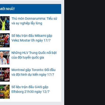
 MỚI NHẤT
Thủ môn Donnarumma: Tiểu sử
và sự nghiệp lẫy lừng
Số liệu trận đấu Milsami gặp
Velez Mostar 0h ngày 17/7
Những HLV Trung Quốc nổi bật
của đội tuyển quốc gia
Montreal gặp Toronto: Đối đầu
và đội hình dự kiến ngày 17/7
Số liệu trận đấu GAIS gặp
Elfsborg 21h30 ngày 12/7