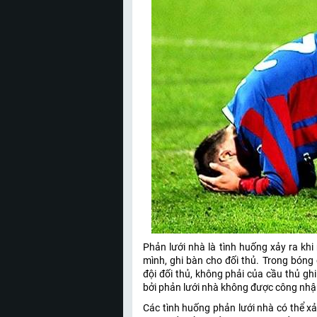
Phản lưới nhà là tình huống xảy ra khi
mình, ghi bàn cho đối thủ. Trong bóng
đội đối thủ, không phải của cầu thủ gh
bởi phản lưới nhà không được công nhận
Các tình huống phản lưới nhà có thể xả