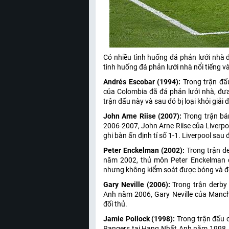
Có nhiều tình huống đá phản lưới nhà đ
tình huống đá phản lưới nhà nổi tiếng và
Andrés Escobar (1994):
Trong trận đấ
của Colombia đã đá phản lưới nhà, đưa
trận đấu này và sau đó bị loại khỏi giải
John Arne Riise (2007):
Trong trận bá
2006-2007, John Arne Riise của Liverpo
ghi bàn ấn định tỉ số 1-1. Liverpool sau 
Peter Enckelman (2002):
Trong trận de
năm 2002, thủ môn Peter Enckelman c
nhưng không kiểm soát được bóng và để 
Gary Neville (2006):
Trong trận derby 
Anh năm 2006, Gary Neville của Manch
đối thủ.
Jamie Pollock (1998):
Trong trận đấu 
Rangers tại Hạng Nhất Anh năm 1998, J