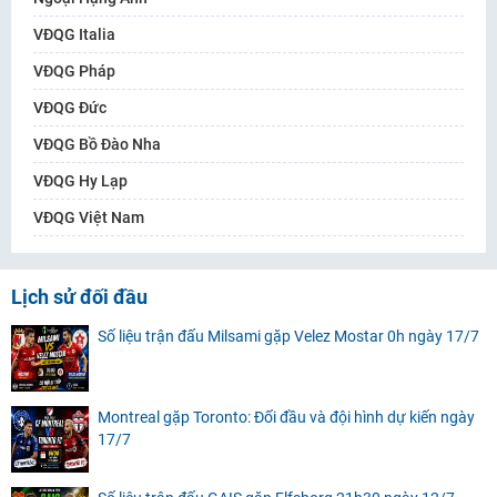
VĐQG Italia
VĐQG Pháp
VĐQG Đức
VĐQG Bồ Đào Nha
VĐQG Hy Lạp
VĐQG Việt Nam
Lịch sử đối đầu
Số liệu trận đấu Milsami gặp Velez Mostar 0h ngày 17/7
Montreal gặp Toronto: Đối đầu và đội hình dự kiến ngày
17/7