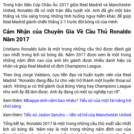
Trong trận Siêu Cúp Châu Âu 2017 giữa Real Madrid và Manchester
United, Ronaldo đã có một trận đấu tuyệt vời. Anh đã ghi một bàn
thắng và tỏa sáng trong những tình huống nguy hiểm khác để giúp
Real Madrid giành chiến thắng 2-1 trước đội bóng cũ của mình.
Cảm Nhận của Chuyên Gia Về Cầu Thủ Ronaldo
Năm 2017
Cristiano Ronaldo luôn là một trong những cầu thủ được đánh giá
cao nhất trong lịch sử bóng đá. Năm 2017 được xem là một trong
những năm đỉnh cao của anh khi giành được nhiều danh hiệu cá
nhân và giúp Real Madrid vô địch Champions League.
Theo ông Jorge Valdano, cựu tiền đạo và huấn luyện viên của Real
Madrid: “Ronaldo đang đầu tư cho việc trở thành một huyền thoại sử
sách. Không ai có thể giành Quả Bóng Vàng hay Champions League
như anh ấy đã làm được. Anh ấy đang có một sự nghiệp rực rỡ”.
Xem thêm:
Mbappe sinh năm bao nhiêu? Tiểu sử của một tài năng trẻ
chói sáng
Xem thêm:
Tiểu sử Jadon Sancho – tiền vệ trẻ của Manchester United
Tổng kết lại, Ronaldo 2017 là một trong những cầu thủ xuất sắc nhất
lịch sử bóng đá. Năm này là một trong những năm đỉnh cao của