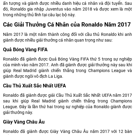
ấn tượng và giành được nhiều danh hiệu cá nhân và đội tuyển. Sau
đó, Ronaldo gia nhập Juventus vào năm 2018 và được xem là một
trong những thủ lĩnh tại câu lạc bộ này.
Các Giải Thưởng Cá Nhân của Ronaldo Năm 2017
Năm 2017 là một năm thành công đối với cầu thủ Ronaldo khi anh
giành được nhiều giải thưởng cá nhân quan trọng như sau:
Quả Bóng Vàng FIFA
Ronaldo đã giành được Quả Bóng Vàng FIFA thứ 5 trong sự nghiệp
của mình vào năm 2017. Anh đã giành được giải thưởng này sau khi
giúp Real Madrid giành chiến thắng trong Champions League và
giành được ngôi vô địch La Liga.
Cầu Thủ Xuất Sắc Nhất UEFA
Ronaldo đã giành được giải Cầu Thủ Xuất Sắc Nhất UEFA năm 2017
sau khi giúp Real Madrid giành chiến thắng trong Champions
League. Đây là lần thứ hai trong sự nghiệp của Ronaldo giành được
giải thưởng này.
Giày Vàng Châu Âu
Ronaldo đã giành được Giày Vàng Châu Âu năm 2017 với 12 bàn