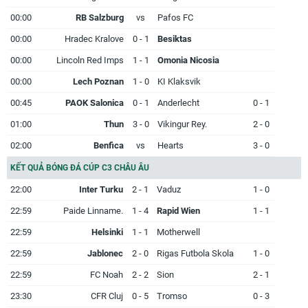
00:00
RB Salzburg
vs
Pafos FC
00:00
Hradec Kralove
0 - 1
Besiktas
00:00
Lincoln Red Imps
1 - 1
Omonia Nicosia
00:00
Lech Poznan
1 - 0
KI Klaksvik
00:45
PAOK Salonica
0 - 1
Anderlecht
0 - 1
01:00
Thun
3 - 0
Vikingur Rey.
2 - 0
02:00
Benfica
vs
Hearts
3 - 0
KẾT QUẢ BÓNG ĐÁ CÚP C3 CHÂU ÂU
22:00
Inter Turku
2 - 1
Vaduz
1 - 0
22:59
Paide Linname.
1 - 4
Rapid Wien
1 - 1
22:59
Helsinki
1 - 1
Motherwell
22:59
Jablonec
2 - 0
Rigas Futbola Skola
1 - 0
22:59
FC Noah
2 - 2
Sion
2 - 1
23:30
CFR Cluj
0 - 5
Tromso
0 - 3