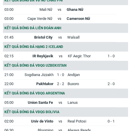
KẾT QUẢ BÓNG ĐÁ VĐ NỮ CHÂU PHI
03:00
Mali Nữ
vs
Ghana Nữ
03:00
Cape Verde Nữ
vs
Cameroon Nữ
KẾT QUẢ BÓNG ĐÁ LIÊN ĐOÀN ANH
01:45
Bristol City
vs
Walsall
KẾT QUẢ BÓNG ĐÁ HẠNG 2 ICELAND
02:15
IR Reykjavik
vs
KF Aegir. Thor
1 - 0
KẾT QUẢ BÓNG ĐÁ VĐQG UZBEKISTAN
21:00
Sogdiana Jizzakh
1 - 0
Andijan
22:00
Pakhtakor
2 - 2
Buxoro
2 - 0
KẾT QUẢ BÓNG ĐÁ VĐQG ARGENTINA
05:00
Union Santa Fe
vs
Lanus
KẾT QUẢ BÓNG ĐÁ VĐQG BOLIVIA
02:00
Univ de Vinto
vs
Real Potosi
0 - 1
06:30
Blooming
vs
Always Ready