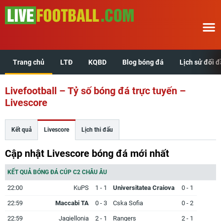
Trang chủ
LTĐ
KQBD
Blog bóng đá
Lịch sử đối 
Trang chủ
Livefootball – Tỷ số bóng đá trực tuyến –
LTĐ
Livescore
KQBD
Kết quả
Livescore
Lịch thi đấu
Blog bóng đá
Cập nhật Livescore bóng đá mới nhất
Lịch sử đối đầu
KẾT QUẢ BÓNG ĐÁ CÚP C2 CHÂU ÂU
22:00
KuPS
1 - 1
Universitatea Craiova
0 - 1
Xem tuổi hợp
22:59
Maccabi TA
0 - 3
Cska Sofia
0 - 2
22:59
Jagiellonia
2 - 1
Rangers
2 - 1