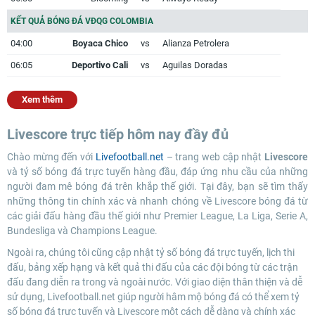
KẾT QUẢ BÓNG ĐÁ VĐQG COLOMBIA
04:00
Boyaca Chico
vs
Alianza Petrolera
06:05
Deportivo Cali
vs
Aguilas Doradas
Xem thêm
Livescore trực tiếp hôm nay đầy đủ
Chào mừng đến với
Livefootball.net
– trang web cập nhật
Livescore
và tỷ số bóng đá trực tuyến hàng đầu, đáp ứng nhu cầu của những
người đam mê bóng đá trên khắp thế giới. Tại đây, bạn sẽ tìm thấy
những thông tin chính xác và nhanh chóng về Livescore bóng đá từ
các giải đấu hàng đầu thế giới như Premier League, La Liga, Serie A,
Bundesliga và Champions League.
Ngoài ra, chúng tôi cũng cập nhật tỷ số bóng đá trực tuyến, lịch thi
đấu, bảng xếp hạng và kết quả thi đấu của các đội bóng từ các trận
đấu đang diễn ra trong và ngoài nước. Với giao diện thân thiện và dễ
sử dụng, Livefootball.net giúp người hâm mộ bóng đá có thể xem tỷ
số bóng đá trực tuyến và Livescore một cách dễ dàng và chính xác