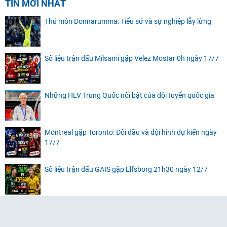
TIN MỚI NHẤT
Thủ môn Donnarumma: Tiểu sử và sự nghiệp lẫy lừng
Số liệu trận đấu Milsami gặp Velez Mostar 0h ngày 17/7
Những HLV Trung Quốc nổi bật của đội tuyển quốc gia
Montreal gặp Toronto: Đối đầu và đội hình dự kiến ngày
17/7
Số liệu trận đấu GAIS gặp Elfsborg 21h30 ngày 12/7