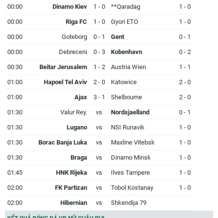
00:00
Dinamo Kiev
1 - 0
**Qaradag
1 - 0
00:00
Riga FC
1 - 0
Gyori ETO
1 - 0
00:00
Goteborg
0 - 1
Gent
0 - 1
00:00
Debreceni
0 - 3
Kobenhavn
0 - 2
00:30
Beitar Jerusalem
1 - 2
Austria Wien
1 - 1
01:00
Hapoel Tel Aviv
2 - 0
Katowice
2 - 0
01:00
Ajax
3 - 1
Shelbourne
2 - 0
01:30
Valur Rey.
vs
Nordsjaelland
0 - 1
01:30
Lugano
vs
NSI Runavik
1 - 0
01:30
Borac Banja Luka
vs
Maxline Vitebsk
1 - 0
01:30
Braga
vs
Dinamo Minsk
1 - 0
01:45
HNK Rijeka
vs
Ilves Tampere
1 - 0
02:00
FK Partizan
vs
Tobol Kostanay
1 - 0
02:00
Hibernian
vs
Shkendija 79