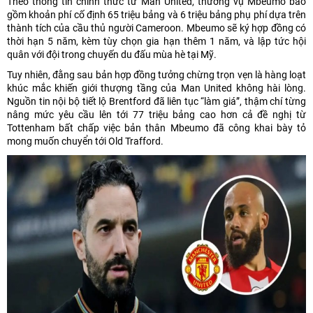
Theo thông tin chính thức từ Man United, thương vụ Mbeumo bao
gồm khoản phí cố định 65 triệu bảng và 6 triệu bảng phụ phí dựa trên
thành tích của cầu thủ người Cameroon. Mbeumo sẽ ký hợp đồng có
thời hạn 5 năm, kèm tùy chọn gia hạn thêm 1 năm, và lập tức hội
quân với đội trong chuyến du đấu mùa hè tại Mỹ.
Tuy nhiên, đằng sau bản hợp đồng tưởng chừng trọn vẹn là hàng loạt
khúc mắc khiến giới thượng tầng của Man United không hài lòng.
Nguồn tin nội bộ tiết lộ Brentford đã liên tục “làm giá”, thậm chí từng
nâng mức yêu cầu lên tới 77 triệu bảng cao hơn cả đề nghị từ
Tottenham bất chấp việc bản thân Mbeumo đã công khai bày tỏ
mong muốn chuyển tới Old Trafford.