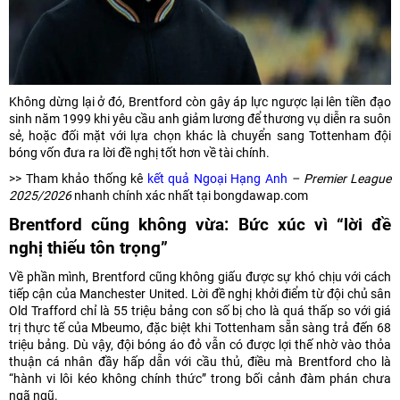
Không dừng lại ở đó, Brentford còn gây áp lực ngược lại lên tiền đạo
sinh năm 1999 khi yêu cầu anh giảm lương để thương vụ diễn ra suôn
sẻ, hoặc đối mặt với lựa chọn khác là chuyển sang Tottenham đội
bóng vốn đưa ra lời đề nghị tốt hơn về tài chính.
>> Tham khảo thống kê
kết quả Ngoại Hạng Anh
– Premier League
2025/2026
nhanh chính xác nhất tại bongdawap.com
Brentford cũng không vừa: Bức xúc vì “lời đề
nghị thiếu tôn trọng”
Về phần mình, Brentford cũng không giấu được sự khó chịu với cách
tiếp cận của Manchester United. Lời đề nghị khởi điểm từ đội chủ sân
Old Trafford chỉ là 55 triệu bảng con số bị cho là quá thấp so với giá
trị thực tế của Mbeumo, đặc biệt khi Tottenham sẵn sàng trả đến 68
triệu bảng. Dù vậy, đội bóng áo đỏ vẫn có được lợi thế nhờ vào thỏa
thuận cá nhân đầy hấp dẫn với cầu thủ, điều mà Brentford cho là
“hành vi lôi kéo không chính thức” trong bối cảnh đàm phán chưa
ngã ngũ.