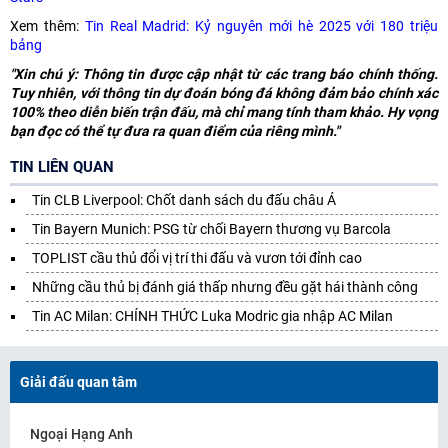
Xem thêm:
Tin Real Madrid: Kỷ nguyên mới hè 2025 với 180 triệu
bảng
"Xin chú ý: Thông tin được cập nhật từ các trang báo chính thống.
Tuy nhiên, với thông tin dự đoán bóng đá không đảm bảo chính xác
100% theo diễn biến trận đấu, mà chỉ mang tính tham khảo. Hy vọng
bạn đọc có thể tự đưa ra quan điểm của riêng mình."
TIN LIÊN QUAN
Tin CLB Liverpool: Chốt danh sách du đấu châu Á
Tin Bayern Munich: PSG từ chối Bayern thương vụ Barcola
TOPLIST cầu thủ đổi vị trí thi đấu và vươn tới đỉnh cao
Những cầu thủ bị đánh giá thấp nhưng đều gặt hái thành công
Tin AC Milan: CHÍNH THỨC Luka Modric gia nhập AC Milan
Giải đấu quan tâm
Ngoại Hạng Anh