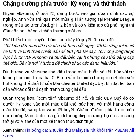
Chặng đường phía trước: Kỳ vọng và thử thách
Bryan Mbeumo, ở tuổi 25, đang bước vào giai đoạn đỉnh cao sự
nghiệp. Anh vừa trải qua một mùa giải ấn tượng tại Premier League
trong màu áo Brentford, ghi 12 bàn và có 9 kiến tạo dù phải nghỉ thi
đấu gần hai tháng vì chấn thương mắt cá.
Phát biểu trước truyền thông, anh bày tỏ quyết tâm cao độ:
“Tôi luôn đặt mục tiêu trở nên tốt hơn mỗi ngày. Tôi tin rằng mình có
cá tính và tinh thần chiến đấu để bứt phá tại đây. Tôi nóng lòng được
học hỏi từ HLV Amorim và thi đấu bên cạnh những cầu thủ đẳng cấp
thế giới. Đây là nơi lý tưởng để chinh phục các danh hiệu lớn.”
Dù thương vụ Mbeumo khởi đầu trong mâu thuẫn và kết thúc với sự
không hài lòng từ cả hai CLB, nó vẫn là minh chứng rõ nét cho sức
hút không thể chối từ của Manchester United đặc biệt khi đặt lên bàn
cân với các đối thủ cạnh tranh cùng giải đấu.
Quan trọng hơn, “bom tấn” Mbeumo đã nổ, và các CĐV Quỷ đỏ có
quyền hy vọng vào một mùa giải khởi sắc hơn, với một hàng công
giàu tốc độ, sáng tạo và nhiệt huyết. Chặng đường phía trước còn
dài, nhưng Man United đã gửi đi thông điệp rõ ràng: họ đã sẵn sàng
trở lại với vị thế của một kẻ thách thức đích thực.
Xem thêm:
Tin bóng đá: 2 tuyển thủ Malaysia rút khỏi trận ASEAN All
Stars