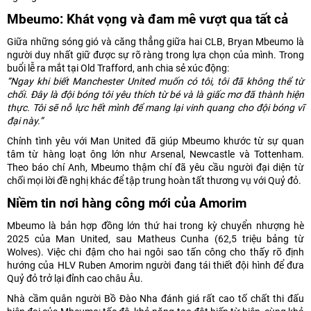
Mbeumo: Khát vọng và đam mê vượt qua tất cả
Giữa những sóng gió và căng thẳng giữa hai CLB, Bryan Mbeumo là
người duy nhất giữ được sự rõ ràng trong lựa chọn của mình. Trong
buổi lễ ra mắt tại Old Trafford, anh chia sẻ xúc động:
“Ngay khi biết Manchester United muốn có tôi, tôi đã không thể từ
chối. Đây là đội bóng tôi yêu thích từ bé và là giấc mơ đã thành hiện
thực. Tôi sẽ nỗ lực hết mình để mang lại vinh quang cho đội bóng vĩ
đại này.”
Chính tình yêu với Man United đã giúp Mbeumo khước từ sự quan
tâm từ hàng loạt ông lớn như Arsenal, Newcastle và Tottenham.
Theo báo chí Anh, Mbeumo thậm chí đã yêu cầu người đại diện từ
chối mọi lời đề nghị khác để tập trung hoàn tất thương vụ với Quỷ đỏ.
Niềm tin nơi hàng công mới của Amorim
Mbeumo là bản hợp đồng lớn thứ hai trong kỳ chuyển nhượng hè
2025 của Man United, sau Matheus Cunha (62,5 triệu bảng từ
Wolves). Việc chi đậm cho hai ngôi sao tấn công cho thấy rõ định
hướng của HLV Ruben Amorim người đang tái thiết đội hình để đưa
Quỷ đỏ trở lại đỉnh cao châu Âu.
Nhà cầm quân người Bồ Đào Nha đánh giá rất cao tố chất thi đấu