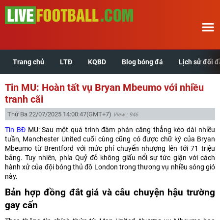
Trang chủ
LTĐ
KQBD
Blog bóng đá
Lịch sử đối 
Trang chủ
Tin MU: Hoàn tất vụ Bryan Mbeumo với nhiều
LTĐ
tranh cãi
Thứ Ba 22/07/2025 14:00:47
(GMT+7)
View : 946
KQBD
Tin BĐ
MU: Sau một quá trình đàm phán căng thẳng kéo dài nhiều
tuần, Manchester United cuối cùng cũng có được chữ ký của Bryan
Blog bóng đá
Mbeumo từ Brentford với mức phí chuyển nhượng lên tới 71 triệu
bảng. Tuy nhiên, phía Quỷ đỏ không giấu nổi sự tức giận với cách
hành xử của đội bóng thủ đô London trong thương vụ nhiều sóng gió
Lịch sử đối đầu
này.
Bản hợp đồng đắt giá và câu chuyện hậu trường
Xem tuổi hợp
gay cấn