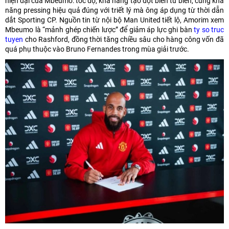
hiện đại của Mbeumo: tốc độ, khả năng tạo đột biến từ biên, cùng khả
năng pressing hiệu quả đúng với triết lý mà ông áp dụng từ thời dẫn
dắt Sporting CP. Nguồn tin từ nội bộ Man United tiết lộ, Amorim xem
Mbeumo là “mảnh ghép chiến lược” để giảm áp lực ghi bàn
ty so truc
tuyen
cho Rashford, đồng thời tăng chiều sâu cho hàng công vốn đã
quá phụ thuộc vào Bruno Fernandes trong mùa giải trước.