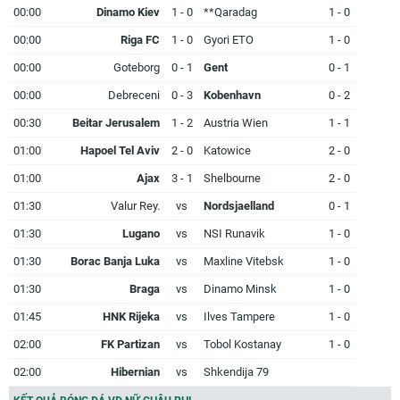
00:00
Dinamo Kiev
1 - 0
**Qaradag
1 - 0
00:00
Riga FC
1 - 0
Gyori ETO
1 - 0
00:00
Goteborg
0 - 1
Gent
0 - 1
00:00
Debreceni
0 - 3
Kobenhavn
0 - 2
00:30
Beitar Jerusalem
1 - 2
Austria Wien
1 - 1
01:00
Hapoel Tel Aviv
2 - 0
Katowice
2 - 0
01:00
Ajax
3 - 1
Shelbourne
2 - 0
01:30
Valur Rey.
vs
Nordsjaelland
0 - 1
01:30
Lugano
vs
NSI Runavik
1 - 0
01:30
Borac Banja Luka
vs
Maxline Vitebsk
1 - 0
01:30
Braga
vs
Dinamo Minsk
1 - 0
01:45
HNK Rijeka
vs
Ilves Tampere
1 - 0
02:00
FK Partizan
vs
Tobol Kostanay
1 - 0
02:00
Hibernian
vs
Shkendija 79