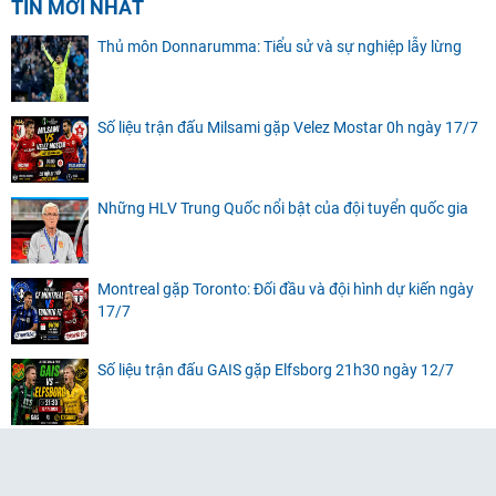
TIN MỚI NHẤT
Thủ môn Donnarumma: Tiểu sử và sự nghiệp lẫy lừng
Số liệu trận đấu Milsami gặp Velez Mostar 0h ngày 17/7
Những HLV Trung Quốc nổi bật của đội tuyển quốc gia
Montreal gặp Toronto: Đối đầu và đội hình dự kiến ngày
17/7
Số liệu trận đấu GAIS gặp Elfsborg 21h30 ngày 12/7