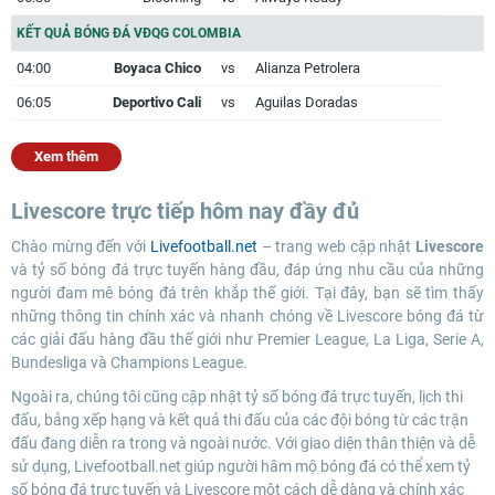
KẾT QUẢ BÓNG ĐÁ VĐQG COLOMBIA
04:00
Boyaca Chico
vs
Alianza Petrolera
06:05
Deportivo Cali
vs
Aguilas Doradas
Xem thêm
Livescore trực tiếp hôm nay đầy đủ
Chào mừng đến với
Livefootball.net
– trang web cập nhật
Livescore
và tỷ số bóng đá trực tuyến hàng đầu, đáp ứng nhu cầu của những
người đam mê bóng đá trên khắp thế giới. Tại đây, bạn sẽ tìm thấy
những thông tin chính xác và nhanh chóng về Livescore bóng đá từ
các giải đấu hàng đầu thế giới như Premier League, La Liga, Serie A,
Bundesliga và Champions League.
Ngoài ra, chúng tôi cũng cập nhật tỷ số bóng đá trực tuyến, lịch thi
đấu, bảng xếp hạng và kết quả thi đấu của các đội bóng từ các trận
đấu đang diễn ra trong và ngoài nước. Với giao diện thân thiện và dễ
sử dụng, Livefootball.net giúp người hâm mộ bóng đá có thể xem tỷ
số bóng đá trực tuyến và Livescore một cách dễ dàng và chính xác