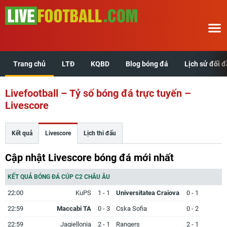
Trang chủ
LTĐ
KQBD
Blog bóng đá
Lịch sử đối 
Trang chủ
Livefootball – Tỷ số bóng đá trực tuyến –
LTĐ
Livescore
KQBD
Kết quả
Livescore
Lịch thi đấu
Blog bóng đá
Cập nhật Livescore bóng đá mới nhất
Lịch sử đối đầu
KẾT QUẢ BÓNG ĐÁ CÚP C2 CHÂU ÂU
22:00
KuPS
1 - 1
Universitatea Craiova
0 - 1
Xem tuổi hợp
22:59
Maccabi TA
0 - 3
Cska Sofia
0 - 2
22:59
Jagiellonia
2 - 1
Rangers
2 - 1