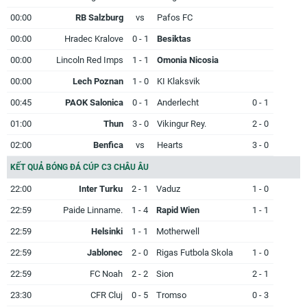
00:00
RB Salzburg
vs
Pafos FC
00:00
Hradec Kralove
0 - 1
Besiktas
00:00
Lincoln Red Imps
1 - 1
Omonia Nicosia
00:00
Lech Poznan
1 - 0
KI Klaksvik
00:45
PAOK Salonica
0 - 1
Anderlecht
0 - 1
01:00
Thun
3 - 0
Vikingur Rey.
2 - 0
02:00
Benfica
vs
Hearts
3 - 0
KẾT QUẢ BÓNG ĐÁ CÚP C3 CHÂU ÂU
22:00
Inter Turku
2 - 1
Vaduz
1 - 0
22:59
Paide Linname.
1 - 4
Rapid Wien
1 - 1
22:59
Helsinki
1 - 1
Motherwell
22:59
Jablonec
2 - 0
Rigas Futbola Skola
1 - 0
22:59
FC Noah
2 - 2
Sion
2 - 1
23:30
CFR Cluj
0 - 5
Tromso
0 - 3