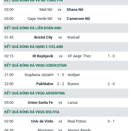
KẾT QUẢ BÓNG ĐÁ VĐ NỮ CHÂU PHI
03:00
Mali Nữ
vs
Ghana Nữ
03:00
Cape Verde Nữ
vs
Cameroon Nữ
KẾT QUẢ BÓNG ĐÁ LIÊN ĐOÀN ANH
01:45
Bristol City
vs
Walsall
KẾT QUẢ BÓNG ĐÁ HẠNG 2 ICELAND
02:15
IR Reykjavik
vs
KF Aegir. Thor
1 - 0
KẾT QUẢ BÓNG ĐÁ VĐQG UZBEKISTAN
21:00
Sogdiana Jizzakh
1 - 0
Andijan
22:00
Pakhtakor
2 - 2
Buxoro
2 - 0
KẾT QUẢ BÓNG ĐÁ VĐQG ARGENTINA
05:00
Union Santa Fe
vs
Lanus
KẾT QUẢ BÓNG ĐÁ VĐQG BOLIVIA
02:00
Univ de Vinto
vs
Real Potosi
0 - 1
06:30
Blooming
vs
Always Ready