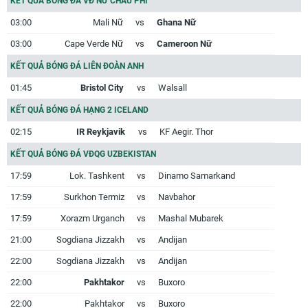
KẾT QUẢ BÓNG ĐÁ VĐ NỮ CHÂU PHI
03:00
Mali Nữ
vs
Ghana Nữ
03:00
Cape Verde Nữ
vs
Cameroon Nữ
KẾT QUẢ BÓNG ĐÁ LIÊN ĐOÀN ANH
01:45
Bristol City
vs
Walsall
KẾT QUẢ BÓNG ĐÁ HẠNG 2 ICELAND
02:15
IR Reykjavik
vs
KF Aegir. Thor
KẾT QUẢ BÓNG ĐÁ VĐQG UZBEKISTAN
17:59
Lok. Tashkent
vs
Dinamo Samarkand
17:59
Surkhon Termiz
vs
Navbahor
17:59
Xorazm Urganch
vs
Mashal Mubarek
21:00
Sogdiana Jizzakh
vs
Andijan
22:00
Sogdiana Jizzakh
vs
Andijan
22:00
Pakhtakor
vs
Buxoro
22:00
Pakhtakor
vs
Buxoro