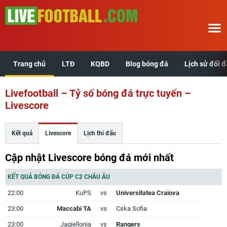
Trang chủ
LTĐ
KQBD
Blog bóng đá
Lịch sử đối 
Trang chủ
Livefootball – Tỷ số bóng đá trực tuyến –
LTĐ
Livescore
KQBD
Kết quả
Livescore
Lịch thi đấu
Blog bóng đá
Cập nhật Livescore bóng đá mới nhất
Lịch sử đối đầu
KẾT QUẢ BÓNG ĐÁ CÚP C2 CHÂU ÂU
22:00
KuPS
vs
Universitatea Craiova
Xem tuổi hợp
23:00
Maccabi TA
vs
Cska Sofia
23:00
Jagiellonia
vs
Rangers