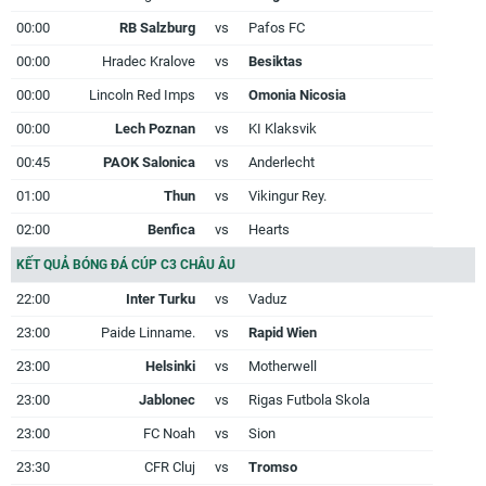
00:00
RB Salzburg
vs
Pafos FC
00:00
Hradec Kralove
vs
Besiktas
00:00
Lincoln Red Imps
vs
Omonia Nicosia
00:00
Lech Poznan
vs
KI Klaksvik
00:45
PAOK Salonica
vs
Anderlecht
01:00
Thun
vs
Vikingur Rey.
02:00
Benfica
vs
Hearts
KẾT QUẢ BÓNG ĐÁ CÚP C3 CHÂU ÂU
22:00
Inter Turku
vs
Vaduz
23:00
Paide Linname.
vs
Rapid Wien
23:00
Helsinki
vs
Motherwell
23:00
Jablonec
vs
Rigas Futbola Skola
23:00
FC Noah
vs
Sion
23:30
CFR Cluj
vs
Tromso