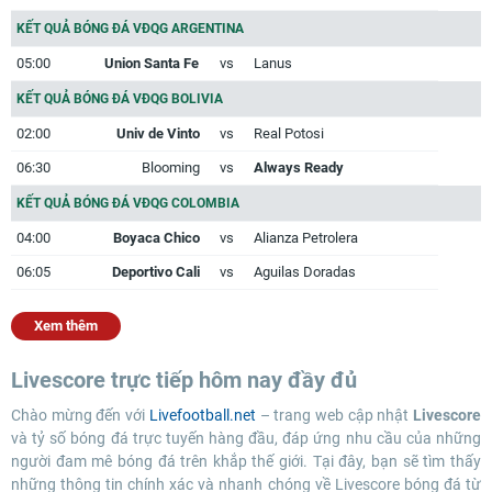
KẾT QUẢ BÓNG ĐÁ VĐQG ARGENTINA
05:00
Union Santa Fe
vs
Lanus
KẾT QUẢ BÓNG ĐÁ VĐQG BOLIVIA
02:00
Univ de Vinto
vs
Real Potosi
06:30
Blooming
vs
Always Ready
KẾT QUẢ BÓNG ĐÁ VĐQG COLOMBIA
04:00
Boyaca Chico
vs
Alianza Petrolera
06:05
Deportivo Cali
vs
Aguilas Doradas
Xem thêm
Livescore trực tiếp hôm nay đầy đủ
Chào mừng đến với
Livefootball.net
– trang web cập nhật
Livescore
và tỷ số bóng đá trực tuyến hàng đầu, đáp ứng nhu cầu của những
người đam mê bóng đá trên khắp thế giới. Tại đây, bạn sẽ tìm thấy
những thông tin chính xác và nhanh chóng về Livescore bóng đá từ