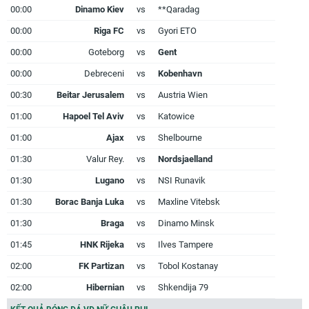
00:00
Dinamo Kiev
vs
**Qaradag
00:00
Riga FC
vs
Gyori ETO
00:00
Goteborg
vs
Gent
00:00
Debreceni
vs
Kobenhavn
00:30
Beitar Jerusalem
vs
Austria Wien
01:00
Hapoel Tel Aviv
vs
Katowice
01:00
Ajax
vs
Shelbourne
01:30
Valur Rey.
vs
Nordsjaelland
01:30
Lugano
vs
NSI Runavik
01:30
Borac Banja Luka
vs
Maxline Vitebsk
01:30
Braga
vs
Dinamo Minsk
01:45
HNK Rijeka
vs
Ilves Tampere
02:00
FK Partizan
vs
Tobol Kostanay
02:00
Hibernian
vs
Shkendija 79