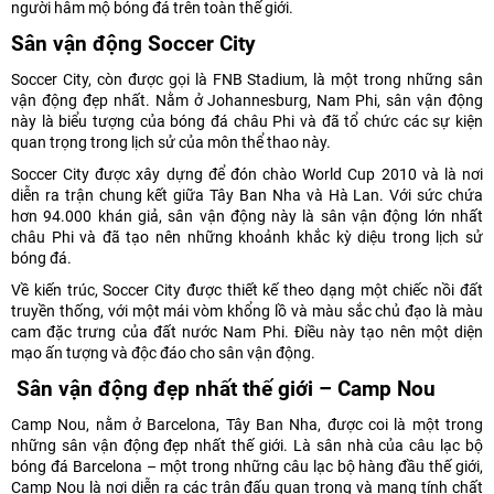
người hâm mộ bóng đá trên toàn thế giới.
Sân vận động Soccer City
Soccer City, còn được gọi là FNB Stadium, là một trong những sân
vận động đẹp nhất. Nằm ở Johannesburg, Nam Phi, sân vận động
này là biểu tượng của bóng đá châu Phi và đã tổ chức các sự kiện
quan trọng trong lịch sử của môn thể thao này.
Soccer City được xây dựng để đón chào World Cup 2010 và là nơi
diễn ra trận chung kết giữa Tây Ban Nha và Hà Lan. Với sức chứa
hơn 94.000 khán giả, sân vận động này là sân vận động lớn nhất
châu Phi và đã tạo nên những khoảnh khắc kỳ diệu trong lịch sử
bóng đá.
Về kiến trúc, Soccer City được thiết kế theo dạng một chiếc nồi đất
truyền thống, với một mái vòm khổng lồ và màu sắc chủ đạo là màu
cam đặc trưng của đất nước Nam Phi. Điều này tạo nên một diện
mạo ấn tượng và độc đáo cho sân vận động.
Sân vận động đẹp nhất thế giới – Camp Nou
Camp Nou, nằm ở Barcelona, Tây Ban Nha, được coi là một trong
những sân vận động đẹp nhất thế giới. Là sân nhà của câu lạc bộ
bóng đá Barcelona – một trong những câu lạc bộ hàng đầu thế giới,
Camp Nou là nơi diễn ra các trận đấu quan trọng và mang tính chất