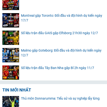
Montreal gặp Toronto: Đối đầu và đội hình dự kiến ngày
17/7
Số liệu trận đấu GAIS gặp Elfsborg 21h30 ngày 12/7
Malmo gặp Goteborg: Đối đầu và đội hình dự kiến ngày
12/7
Số liệu trận đấu Tây Ban Nha gặp Bỉ 2h ngày 11/7
TIN MỚI NHẤT
Thủ môn Donnarumma: Tiểu sử và sự nghiệp lẫy lừng