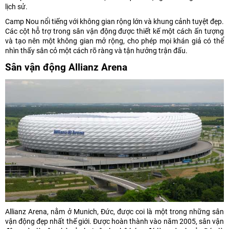
lịch sử.
Camp Nou nổi tiếng với không gian rộng lớn và khung cảnh tuyệt đẹp.
Các cột hỗ trợ trong sân vận động được thiết kế một cách ấn tượng
và tạo nên một không gian mở rộng, cho phép mọi khán giả có thể
nhìn thấy sân cỏ một cách rõ ràng và tận hưởng trận đấu.
Sân vận động Allianz Arena
Allianz Arena, nằm ở Munich, Đức, được coi là một trong những sân
vận động đẹp nhất thế giới. Được hoàn thành vào năm 2005, sân vận