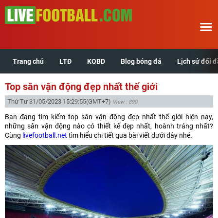
Trang chủ
LTĐ
KQBD
Blog bóng đá
Lịch sử đối 
Trang chủ
Top sân vận động đẹp nhất thế giới
LTĐ
Thứ Tư 31/05/2023 15:29:55
(GMT+7)
View : 890
Bạn đang tìm kiếm top sân vận động đẹp nhất thế giới hiện nay,
KQBD
những sân vận động nào có thiết kế đẹp nhất, hoành tráng nhất?
Cùng
livefootball.net
tìm hiểu chi tiết qua bài viết dưới đây nhé.
Blog bóng đá
Lịch sử đối đầu
Xem tuổi hợp