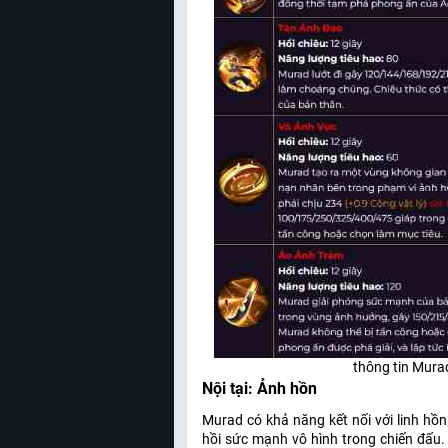
thông tin Mura
Nội tại: Ảnh hồn
Murad có khả năng kết nối với linh hồ
hồi sức mạnh vô hình trong chiến đấu. 