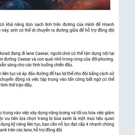
 có khả năng dọn sạch lính trên đường của mình để nhanh
 này, anh có thể di chuyển ra đường giữa để hỗ trợ đồng đội
Murad đang đi lane Caesar, người chơi có thể tận dụng nội tại
trên đường Caesar và con quái nhỏ trong rừng của đối phương.
sẵn sàng cho các tình huống chiến đấu.
 liên tục và áp đảo đường để tạo lợi thế cho đội bằng cách sử
chuyển động và việc tập trung vào tấn công bất ngờ có thể
 tình thế trận đấu.
p trung vào việc xây dựng năng lượng và tối ưu hóa việc giảm
việc ưu tiên lựa chọn trang bị bùa xanh là một mục tiêu quan
dụng kỹ năng liên tục, bạn cần nỗ lực đạt cấp 4 nhanh chóng
nk trên các lane, hỗ trợ đồng đội.