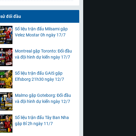
 sử đối đầu
Số liệu trận đấu Milsami gặp
Velez Mostar 0h ngày 17/7
Montreal gặp Toronto: Đối đầu
và đội hình dự kiến ngày 17/7
Số liệu trận đấu GAIS gặp
Elfsborg 21h30 ngày 12/7
Malmo gặp Goteborg: Đối đầu
và đội hình dự kiến ngày 12/7
Số liệu trận đấu Tây Ban Nha
gặp Bỉ 2h ngày 11/7