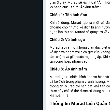
gian 3 giây, Murad sẽ kích hoạt “Ảnh h
kỹ năng chiêu thức “Ảo ảnh trảm.”
Chiêu 1: Tàn ảnh đao
Khi sử dụng, Murad tạo ra một cú đán
choáng cho những kẻ địch bị ảnh hưởng.
dụng lần thứ ba, Murad sẽ quay trở về vị
Chiêu 2: Vô ảnh cực
Murad tạo ra một không gian đặc biệt gâ
kẻ địch va chạm với biên giới của không 
làm chậm và giảm sức mạnh giáp. Khi kí
tấn công hoặc nhắm vào.
Chiêu 3: Ảo ảnh trảm
Murad tạo ra nhiều hình ảnh vô hình và t
cả kẻ địch trong phạm vi ảnh hưởng. Mỗ
thông tin Murad trở nên bất khả tấn cô
thức này chỉ có thể được sử dụng sau k
khi hoàn thành.
Thông tin Murad Liên Quân