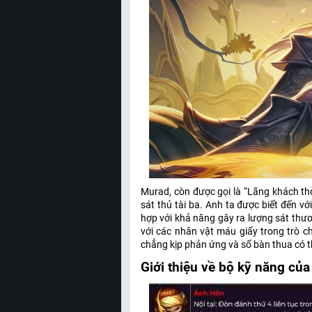
Murad, còn được gọi là “Lãng khách thờ
sát thủ tài ba. Anh ta được biết đến v
hợp với khả năng gây ra lượng sát thư
với các nhân vật máu giấy trong trò ch
chẳng kịp phản ứng và số bàn thua có th
Giới thiệu về bộ kỹ năng củ