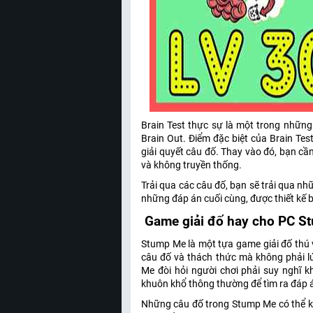
Brain Test thực sự là một trong những 
Brain Out. Điểm đặc biệt của Brain Te
giải quyết câu đố. Thay vào đó, bạn cầ
và không truyền thống.
Trải qua các câu đố, bạn sẽ trải qua n
những đáp án cuối cùng, được thiết kế 
Game giải đố hay cho PC S
Stump Me là một tựa game giải đố thú v
câu đố và thách thức mà không phải l
Me đòi hỏi người chơi phải suy nghĩ kh
khuôn khổ thông thường để tìm ra đáp 
Những câu đố trong Stump Me có thể khi