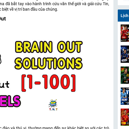
a đã bắt tay vào hành trình cứu vãn thế giới và giải cứu Tin,
biệt về vị trí ban đầu của chúng.
Lịch
Out
 đáo và thú vị, thường mang đến sự khác biệt so với các trò