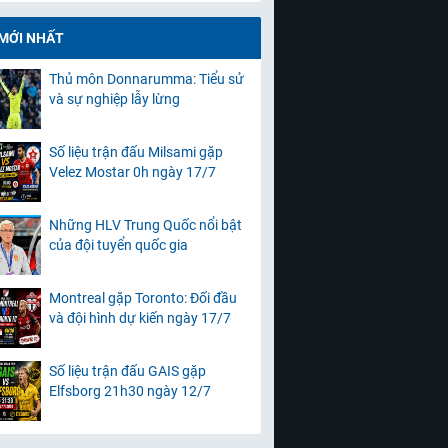
 MỚI NHẤT
Thủ môn Donnarumma: Tiểu sử
và sự nghiệp lẫy lừng
Số liệu trận đấu Milsami gặp
Velez Mostar 0h ngày 17/7
Những HLV Trung Quốc nổi bật
của đội tuyển quốc gia
Montreal gặp Toronto: Đối đầu
và đội hình dự kiến ngày 17/7
Số liệu trận đấu GAIS gặp
Elfsborg 21h30 ngày 12/7