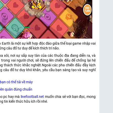
 Earth là một sự kết hợp độc đáo giữa thể loại game nhập vai
ững câu đố tư duy để kích thích trí não.
a xôi, nơi sự sắp suy tàn của các thuộc địa đang diễn ra, và
trong vai người chơi, sẽ đứng lên chiến đấu để chống lại hệ
g thách thức khắc nghiệt.Ngoài các pha chiến đấu đầy kịch
ng câu đố tư duy khó khăn, yêu cầu bạn sáng tạo và suy nghĩ
bạn có thể tải về máy
 liên quân đúng chuẩn
cho pc hay mà
livefootball.net
muốn chia sẻ với bạn đọc, mong
 tin kiến thức hữu ích rồi nhé.