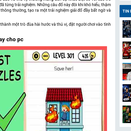
đã từng trải nghiệm. Những câu đố này đôi khi khó hiểu, thậm
y thông thường, tạo ra một trải nghiệm giải đố đầy bất ngờ và
TIN
thành một trò đùa hài hước và thú vị, đặt người chơi vào tình
hay cho pc