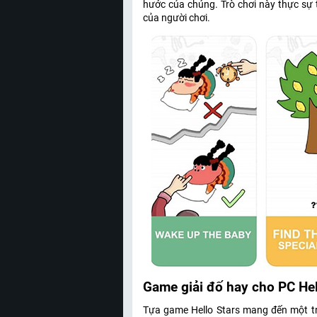
hước của chúng. Trò chơi này thực sự 
của người chơi.
Game giải đố hay cho PC Hel
Tựa game Hello Stars mang đến một trả