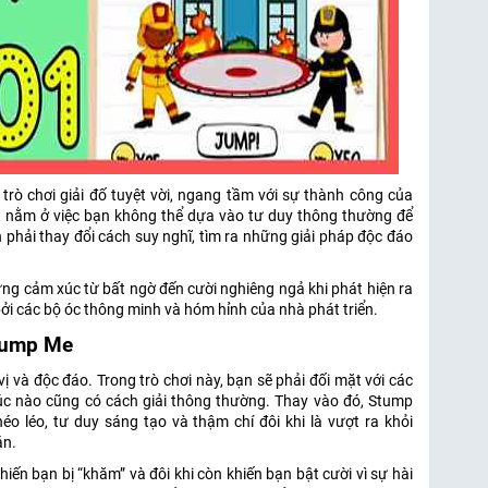
trò chơi giải đố tuyệt vời, ngang tầm với sự thành công của
st nằm ở việc bạn không thể dựa vào tư duy thông thường để
n phải thay đổi cách suy nghĩ, tìm ra những giải pháp độc đáo
hững cảm xúc từ bất ngờ đến cười nghiêng ngả khi phát hiện ra
bởi các bộ óc thông minh và hóm hỉnh của nhà phát triển.
tump Me
ị và độc đáo. Trong trò chơi này, bạn sẽ phải đối mặt với các
úc nào cũng có cách giải thông thường. Thay vào đó, Stump
éo léo, tư duy sáng tạo và thậm chí đôi khi là vượt ra khỏi
án.
ến bạn bị “khăm” và đôi khi còn khiến bạn bật cười vì sự hài