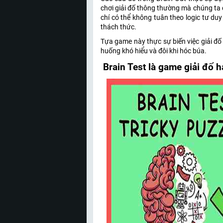
chơi giải đố thông thường mà chúng ta 
chí có thể không tuân theo logic tư du
thách thức.
Tựa game này thực sự biến việc giải đố 
huống khó hiểu và đôi khi hóc búa.
Brain Test là game giải đố 