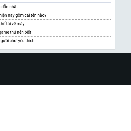
p dẫn nhất
hiện nay gồm cái tên nào?
thể tải về máy
game thủ nên biết
gười chơi yêu thích