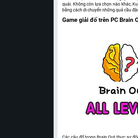
quái. Không còn lựa chọn nào khác, Kun
bằng cách di chuyển những quả cầu đặc 
Game giải đố trên PC Brain 
Các câu đố trong Brain Out thực sự độc