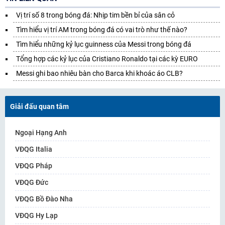
Vị trí số 8 trong bóng đá: Nhịp tim bền bỉ của sân cỏ
Tìm hiểu vị trí AM trong bóng đá có vai trò như thế nào?
Tìm hiểu những kỷ lục guinness của Messi trong bóng đá
Tổng hợp các kỷ lục của Cristiano Ronaldo tại các kỳ EURO
Messi ghi bao nhiêu bàn cho Barca khi khoác áo CLB?
Giải đấu quan tâm
Ngoại Hạng Anh
VĐQG Italia
VĐQG Pháp
VĐQG Đức
VĐQG Bồ Đào Nha
VĐQG Hy Lạp