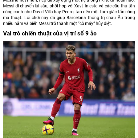
Messi là hạt nhân, Pep đã xây dựng một hệ thống tiki-taka hoàn hảo.
Messi di chuyển lùi sâu, phối hợp với Xavi, Iniesta và các cầu thủ tấn
công cánh như David Villa hay Pedro, tạo nên một tam giác tấn công
ma thuật. Lối chơi này đã giúp Barcelona thống trị châu Âu trong
nhiều năm và biến Messi trở thành một “cỗ máy” hủy diệt.
Vai trò chiến thuật của vị trí số 9 ảo