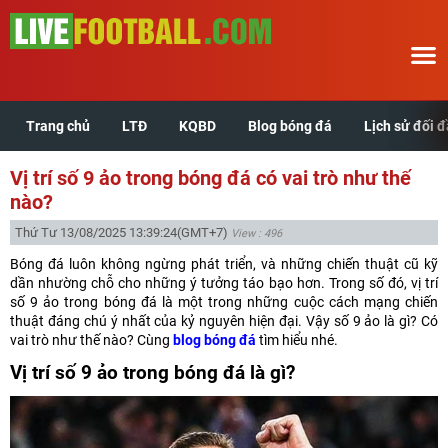
Trang chủ
LTĐ
KQBD
Blog bóng đá
Lịch sử đối 
Trang chủ
Vị trí số 9 ảo trong bóng đá có vai trò như thế
LTĐ
nào?
Thứ Tư 13/08/2025 13:39:24
(GMT+7)
View : 496
KQBD
Bóng đá luôn không ngừng phát triển, và những chiến thuật cũ kỹ
dần nhường chỗ cho những ý tưởng táo bạo hơn. Trong số đó, vị trí
Blog bóng đá
số 9 ảo trong bóng đá là một trong những cuộc cách mạng chiến
thuật đáng chú ý nhất của kỷ nguyên hiện đại. Vậy số 9 ảo là gì? Có
vai trò như thế nào? Cùng
blog bóng đá
tìm hiểu nhé.
Lịch sử đối đầu
Vị trí số 9 ảo trong bóng đá là gì?
Xem tuổi hợp