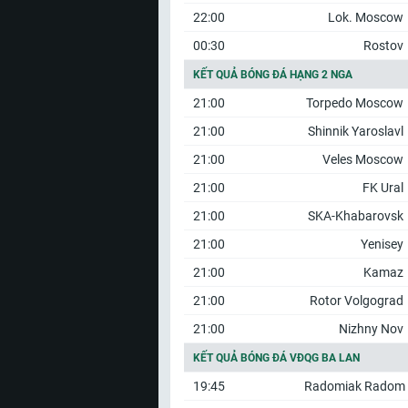
22:00
Lok. Moscow
00:30
Rostov
KẾT QUẢ BÓNG ĐÁ HẠNG 2 NGA
21:00
Torpedo Moscow
21:00
Shinnik Yaroslavl
21:00
Veles Moscow
21:00
FK Ural
21:00
SKA-Khabarovsk
21:00
Yenisey
21:00
Kamaz
21:00
Rotor Volgograd
21:00
Nizhny Nov
KẾT QUẢ BÓNG ĐÁ VĐQG BA LAN
19:45
Radomiak Radom