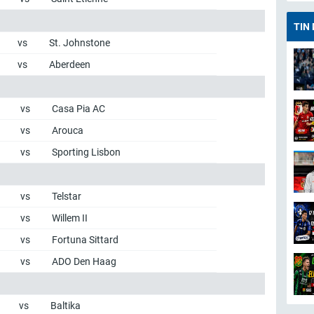
TIN
vs
St. Johnstone
vs
Aberdeen
vs
Casa Pia AC
vs
Arouca
vs
Sporting Lisbon
vs
Telstar
vs
Willem II
vs
Fortuna Sittard
vs
ADO Den Haag
vs
Baltika