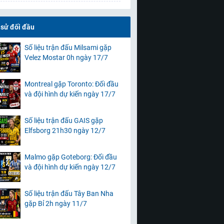
 sử đối đầu
Số liệu trận đấu Milsami gặp
Velez Mostar 0h ngày 17/7
Montreal gặp Toronto: Đối đầu
và đội hình dự kiến ngày 17/7
Số liệu trận đấu GAIS gặp
Elfsborg 21h30 ngày 12/7
Malmo gặp Goteborg: Đối đầu
và đội hình dự kiến ngày 12/7
Số liệu trận đấu Tây Ban Nha
gặp Bỉ 2h ngày 11/7