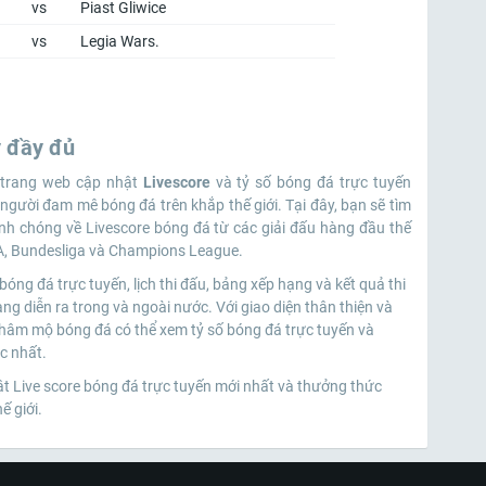
vs
Piast Gliwice
vs
Legia Wars.
y đầy đủ
trang web cập nhật
Livescore
và tỷ số bóng đá trực tuyến
gười đam mê bóng đá trên khắp thế giới. Tại đây, bạn sẽ tìm
nh chóng về Livescore bóng đá từ các giải đấu hàng đầu thế
e A, Bundesliga và Champions League.
bóng đá trực tuyến, lịch thi đấu, bảng xếp hạng và kết quả thi
ng diễn ra trong và ngoài nước. Với giao diện thân thiện và
i hâm mộ bóng đá có thể xem tỷ số bóng đá trực tuyến và
c nhất.
ật Live score bóng đá trực tuyến mới nhất và thưởng thức
ế giới.