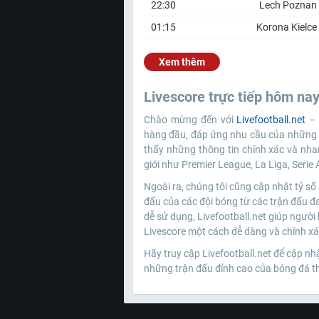
22:30
Lech Poznan
01:15
Korona Kielce
Xem thêm
Livescore trực tiếp hôm na
Chào mừng đến với
Livefootball.net
– 
hàng đầu, đáp ứng nhu cầu của những n
thấy những thông tin chính xác và nha
giới như Premier League, La Liga, Seri
Ngoài ra, chúng tôi cũng cập nhật tỷ số 
đấu của các đội bóng từ các trận đấu đa
dễ sử dụng, Livefootball.net giúp ngườ
Livescore một cách dễ dàng và chính xá
Hãy truy cập Livefootball.net để cập nh
những trận đấu đỉnh cao của bóng đá th