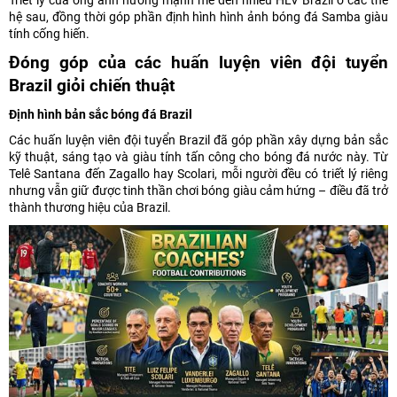
Triết lý của ông ảnh hưởng mạnh mẽ đến nhiều HLV Brazil ở các thế
hệ sau, đồng thời góp phần định hình hình ảnh bóng đá Samba giàu
tính cống hiến.
Đóng góp của các huấn luyện viên đội tuyển
Brazil giỏi chiến thuật
Định hình bản sắc bóng đá Brazil
Các huấn luyện viên đội tuyển Brazil đã góp phần xây dựng bản sắc
kỹ thuật, sáng tạo và giàu tính tấn công cho bóng đá nước này. Từ
Telê Santana đến Zagallo hay Scolari, mỗi người đều có triết lý riêng
nhưng vẫn giữ được tinh thần chơi bóng giàu cảm hứng – điều đã trở
thành thương hiệu của Brazil.