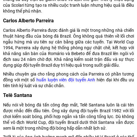
của Scolari từng tạo ra nhiều cuộc tranh luận nhưng hiệu quả là điều
không thể phủ nhận.
Carlos Alberto Parreira
Carlos Alberto Parreira được đánh giá là một trong những nhà chiến
thuật hàng đầu của bóng đá Brazil. Ông không quá thiên về lối chơi
ngẫu hứng mà ưu tiên sự cân bằng giữa các tuyến. Tại World Cup
1994, Parreira xây dựng hệ thống phòng ngự chặt chẽ, kết hợp với
khả năng săn bàn của Romário và Bebeto để đưa Brazil lên ngôi vô
địch sau 24 năm chờ đợi. Khả năng kiểm soát trận đấu và sự thực
dụng giúp đội tuyển Brazil duy trì hiệu quả trong suốt giải đấu.
Nhiều chuyên gia cho rằng phong cách của Parreira có phần tương
đồng với một số
huấn luyện viên đội tuyển Anh
hiện đại khi đều ưu
tiên tính kỷ luật và sự chắc chắn.
Telê Santana
Nếu nói về bóng đá tấn công đẹp mắt, Telê Santana luôn là cái tên
được nhắc đến đầu tiên. Ông xây dựng đội tuyển Brazil 1982 với lối
chơi kiểm soát bóng, phối hợp ngắn và tấn công tổng lực. Dù không
thể vô địch World Cup, đội tuyển Brazil dưới thời Santana vẫn được
xem là một trong những đội bóng hấp dẫn nhất lịch sử.