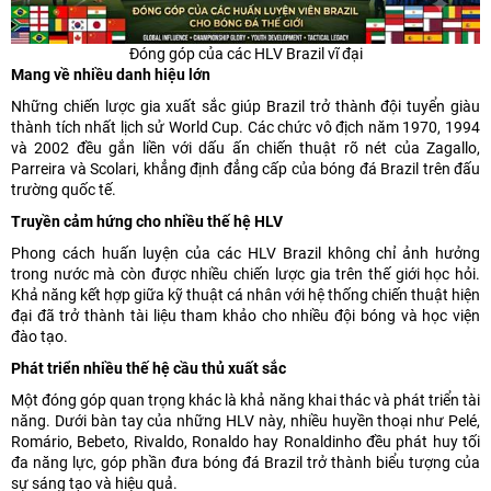
Đóng góp của các HLV Brazil vĩ đại
Mang về nhiều danh hiệu lớn
Những chiến lược gia xuất sắc giúp Brazil trở thành đội tuyển giàu
thành tích nhất lịch sử World Cup. Các chức vô địch năm 1970, 1994
và 2002 đều gắn liền với dấu ấn chiến thuật rõ nét của Zagallo,
Parreira và Scolari, khẳng định đẳng cấp của bóng đá Brazil trên đấu
trường quốc tế.
Truyền cảm hứng cho nhiều thế hệ HLV
Phong cách huấn luyện của các HLV Brazil không chỉ ảnh hưởng
trong nước mà còn được nhiều chiến lược gia trên thế giới học hỏi.
Khả năng kết hợp giữa kỹ thuật cá nhân với hệ thống chiến thuật hiện
đại đã trở thành tài liệu tham khảo cho nhiều đội bóng và học viện
đào tạo.
Phát triển nhiều thế hệ cầu thủ xuất sắc
Một đóng góp quan trọng khác là khả năng khai thác và phát triển tài
năng. Dưới bàn tay của những HLV này, nhiều huyền thoại như Pelé,
Romário, Bebeto, Rivaldo, Ronaldo hay Ronaldinho đều phát huy tối
đa năng lực, góp phần đưa bóng đá Brazil trở thành biểu tượng của
sự sáng tạo và hiệu quả.