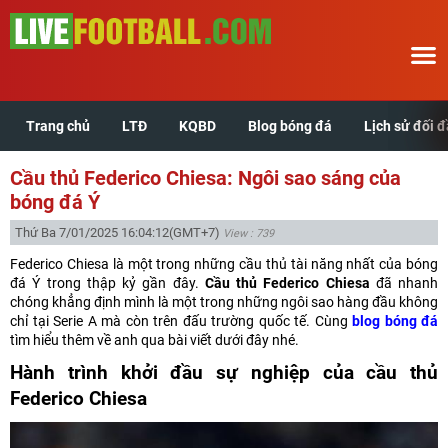
Trang chủ
LTĐ
KQBD
Blog bóng đá
Lịch sử đối 
Trang chủ
Cầu thủ Federico Chiesa: Ngôi sao sáng của
LTĐ
bóng đá Ý
Thứ Ba 7/01/2025 16:04:12
(GMT+7)
View : 739
KQBD
Federico Chiesa là một trong những cầu thủ tài năng nhất của bóng
đá Ý trong thập kỷ gần đây.
Cầu thủ Federico Chiesa
đã nhanh
Blog bóng đá
chóng khẳng định mình là một trong những ngôi sao hàng đầu không
chỉ tại Serie A mà còn trên đấu trường quốc tế. Cùng
blog bóng đá
tìm hiểu thêm về anh qua bài viết dưới đây nhé.
Lịch sử đối đầu
Hành trình khởi đầu sự nghiệp của cầu thủ
Xem tuổi hợp
Federico Chiesa