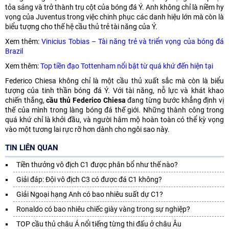
tỏa sáng và trở thành trụ cột của bóng đá Ý. Anh không chỉ là niềm hy
vọng của Juventus trong việc chinh phục các danh hiệu lớn mà còn là
biểu tượng cho thế hệ cầu thủ trẻ tài năng của Ý.
Xem thêm:
Vinicius Tobias – Tài năng trẻ và triển vọng của bóng đá
Brazil
Xem thêm:
Top tiền đạo Tottenham nổi bật từ quá khứ đến hiện tại
Federico Chiesa không chỉ là một cầu thủ xuất sắc mà còn là biểu
tượng của tinh thần bóng đá Ý. Với tài năng, nỗ lực và khát khao
chiến thắng,
cầu thủ Federico Chiesa
đang từng bước khẳng định vị
thế của mình trong làng bóng đá thế giới. Những thành công trong
quá khứ chỉ là khởi đầu, và người hâm mộ hoàn toàn có thể kỳ vọng
vào một tương lai rực rỡ hơn dành cho ngôi sao này.
TIN LIÊN QUAN
Tiền thưởng vô địch C1 được phân bổ như thế nào?
Giải đáp: Đội vô địch C3 có được đá C1 không?
Giải Ngoại hạng Anh có bao nhiêu suất dự C1?
Ronaldo có bao nhiêu chiếc giày vàng trong sự nghiệp?
TOP cầu thủ châu Á nổi tiếng từng thi đấu ở châu Âu