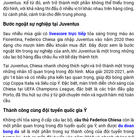
Juventus. Kể từ đó, anh trở thành một phần không thể thiếu trong
đội hình, với khả năng thi đấu ở nhiều vị trí khác nhau trên hàng công,
từ cánh phải, cánh trái cho đến trung phong.
Bước ngoặt sự nghiệp tại Juventus
Sau nhiều mùa giải có
livescore trực tiếp
tỏa sáng trong màu áo
Fiorentina, Federico Chiesa gia nhập Juventus vào năm 2020 theo
dạng cho mượn kèm điều khoản mua đứt. Đây được xem là bước
ngoặt lớn trong sự nghiệp của anh, khi Juventus là một trong những
câu lạc bộ hàng đầu châu Âu với bề dày thành tích.
Tại Juventus, Chiesa nhanh chóng thích nghi và trở thành một trong
những nhân tố quan trọng trong đội hình. Mùa giải 2020-2021, anh
ghi 14 bàn và có nhiều pha kiến tạo quan trọng, giúp đội bóng giành
cúp Coppa Italia và Siêu cúp Ý. Đặc biệt, màn trình diễn chói sáng của
Chiesa tại UEFA Champions League, đặc biệt là các trận đấu gặp
Porto, đã thu hút sự chú ý từ giới chuyên môn và người hâm mộ toàn
cầu.
Thành công cùng đội tuyển quốc gia Ý
Không chỉ tỏa sáng ở cấp câu lạc bộ,
cầu thủ Federico Chiesa
còn là
một phần quan trọng trong đội tuyển quốc gia Ý, anh được
du doan
bong da
sẽ là một phần trong sự thành công của đội tuyển trong