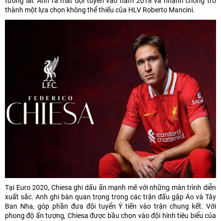
tương lai. Anh ra mắt đội tuyển vào năm 2018 và nhanh chóng trở
thành một lựa chọn không thể thiếu của HLV Roberto Mancini.
Tại Euro 2020, Chiesa ghi dấu ấn mạnh mẽ với những màn trình diễn
xuất sắc. Anh ghi bàn quan trọng trong các trận đấu gặp Áo và Tây
Ban Nha, góp phần đưa đội tuyển Ý tiến vào trận chung kết. Với
phong độ ấn tượng, Chiesa được bầu chọn vào đội hình tiêu biểu của