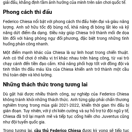
giải đấu, khẳng định tầm ảnh hưởng của mình trên sân chơi quốc tế.
Phong cách thi đấu
Federico Chiesa nổi bật với phong cách thi đấu hiện đại và giàu năng
lượng. Anh sở hữu tốc độ bùng nổ, khả năng đi bóng lắt léo và kỹ
năng dứt điểm đa dạng. Điều này giúp Chiesa trở thành mối đe dọa
lớn đối với hàng phòng ngự đối phương, đặc biệt trong những tình
huống phản công nhanh.
Một điểm mạnh khác của Chiesa là sự linh hoạt trong chiến thuật.
Anh có thể chơi ở nhiều vị trí khác nhau trên hàng công, từ vai trò
chạy cánh đến tiền đạo cắm. Khả năng phối hợp tốt với đồng đội và
tinh thần thi đấu máu lửa của Chiesa khiến anh trở thành một cầu
thủ toàn diện và khó lường.
Những thách thức trong tương lai
Dù gặt hái được nhiều thành công, sự nghiệp của Federico Chiesa
không tránh khỏi những thách thức. Anh từng gặp phải chấn thương
nghiêm trọng trong mùa giải 2021-2022, khiến thời gian thi đấu bị
gián đoạn. Tuy nhiên, với ý chí kiên cường và sự hỗ trợ từ đội ngũ y tế,
Chiesa đã trở lại mạnh mẽ và tiếp tục cống hiến cho Juventus cũng
như đội tuyển quốc gia.
Trong tương lai,
cầu thủ Federico Chiesa
được kỳ vọng sẽ tiếp tục