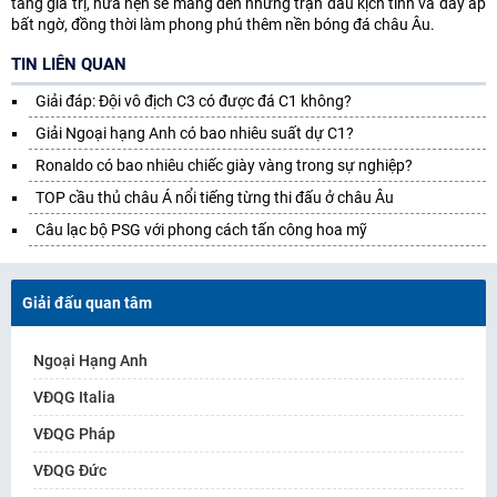
tăng giá trị, hứa hẹn sẽ mang đến những trận đấu kịch tính và đầy ắp
bất ngờ, đồng thời làm phong phú thêm nền bóng đá châu Âu.
TIN LIÊN QUAN
Giải đáp: Đội vô địch C3 có được đá C1 không?
Giải Ngoại hạng Anh có bao nhiêu suất dự C1?
Ronaldo có bao nhiêu chiếc giày vàng trong sự nghiệp?
TOP cầu thủ châu Á nổi tiếng từng thi đấu ở châu Âu
Câu lạc bộ PSG với phong cách tấn công hoa mỹ
Giải đấu quan tâm
Ngoại Hạng Anh
VĐQG Italia
VĐQG Pháp
VĐQG Đức