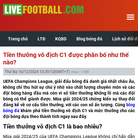
Trang chủ
LTĐ
KQBD
Blog bóng đá
Lịch sử đối 
Trang chủ
Tiền thưởng vô địch C1 được phân bổ như thế
LTĐ
nào?
Thứ Ba 10/12/2024 13:29:12
(GMT+7)
View : 1185
KQBD
UEFA Champions League, giải đấu bóng đá danh giá nhất châu Âu,
không chỉ thu hút sự chú ý nhờ vào chất lượng chuyên môn và các
Blog bóng đá
đội bóng hàng đầu mà còn vì số tiền thưởng khổng lồ mà các đội
bóng có thể giành được. Mùa giải 2024/25 chứng kiến sự thay đổi
đáng kể về cơ cấu tiền thưởng, với các con số ấn tượng. Cùng
blog
Lịch sử đối đầu
bóng đá
khám phá tiền thưởng vô địch C1 và mức thưởng cho các
đội bóng dựa theo thành tích ngay sau đây.
Xem tuổi hợp
Tiền thưởng vô địch C1 là bao nhiêu?
Mùa giải 2024/25 của UEFA Champions League không chỉ hấp dẫn