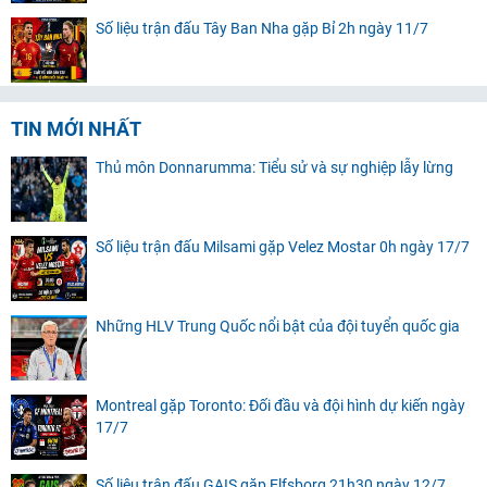
Số liệu trận đấu Tây Ban Nha gặp Bỉ 2h ngày 11/7
TIN MỚI NHẤT
Thủ môn Donnarumma: Tiểu sử và sự nghiệp lẫy lừng
Số liệu trận đấu Milsami gặp Velez Mostar 0h ngày 17/7
Những HLV Trung Quốc nổi bật của đội tuyển quốc gia
Montreal gặp Toronto: Đối đầu và đội hình dự kiến ngày
17/7
Số liệu trận đấu GAIS gặp Elfsborg 21h30 ngày 12/7