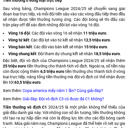
Tiền thưởng ở vòng loại trực tiếp
Sau vòng bảng, Champions League 2024/25 sẽ chuyển sang giai
đoạn loại trực tiếp, và mỗi đội tiến sâu vào các vòng đấu tiếp theo đều
sẽ nhận được tiền thưởng tương ứng. Các đội bóng sẽ thi đấu các
trận play-off để xác định những đội lọt vào vòng 16 đội.
Vòng 16 đội
: Các đội vào vòng 16 sẽ nhận
11 triệu euro
.
Vòng tứ kết
: Các đội lọt vào tứ kết sẽ nhận
12,5 triệu euro
.
Vòng bán kết
: Các đội vào bán kết sẽ nhận
15 triệu euro
.
Vòng chung kết
: Đội tham dự chung kết sẽ nhận
18,5 triệu euro
.
Đặc biệt, đội vô địch của Champions League 2024/25 sẽ nhận thêm
25 triệu euro
tiền thưởng cho thành tích vô địch. Ngoài ra, số tiền này
còn được cộng thêm
6,5 triệu euro
tiền thưởng cho thành tích ở vòng
loại trực tiếp, nâng tổng tiền thưởng mà đội vô địch có thể nhận được
lên tới
63,5 triệu euro
.
Xem thêm:
Copa america mấy năm 1 lần? Cùng giải đáp?
Xem thêm:
Giải đáp: Đội vô địch C3 có được đá C1 không?
Tiền thưởng vô địch C1
2024/25 là một phần không thể thiếu của
giải đấu danh giá này. Với những con số ấn tượng, tiền thưởng không
chỉ tạo ra sự hấp dẫn mà còn là động lực lớn cho các đội bóng cạnh
tranh. Mùa giải năm nay, Champions League đã thể hiện rõ nét sự gia