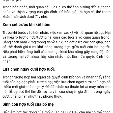
Trong hôn nhân, mối quan hệ Lục Hại có thể ảnh hưởng đến sự hạnh
phúc và thịnh vượng của gia đình. Để hóa giải thì bạn có thể tham
khảo 1 số cách dưới đây nhé:
Xem xét trước khi kết hôn:
Trước khi bước vào hôn nhân, việc xem xét kỹ về mối quan hệ Lục Hại
và hiểu rõ tương hợp/tương hại giữa các tuổi là vô cùng quan trọng.
Bằng cách nắm vững thông tin về sự xung đột giữa các con giáp, bạn
có thể đánh giá tỉ mỉ khả năng tương hợp giữa tuổi của hai người.
Nếu phát hiện rằng tuổi của hai người có khả năng gây xung đột lớn
và tương hại với nhau, hãy cân nhắc một lần nữa quyết định hôn
nhân.
Lựa chọn ngày cưới hợp tuổi:
Trong trường hợp hai người đã quyết định kết hôn và nhận thấy rằng
tuổi của họ gặp phải tương hại, việc lựa chọn ngày cưới phù hợp có
thể là một giải pháp hợp lý. Để đảm bảo sự thuận lợi và may mắn cho
hôn lễ, bạn có thể tìm đến sự tư vấn của chuyên gia định hướng ngày
cưới, chẳng hạn như thầy phong thủy.
Sinh con hợp tuổi của bố mẹ
Để giảm bớt tác động của mối quan hệ Lục Hại, cha mẹ có thể chọn