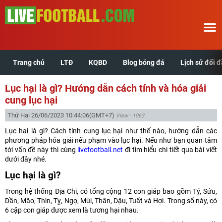
Trang chủ
LTĐ
KQBD
Blog bóng đá
Lịch sử đối 
Trang chủ
Lục hại là gì? Hướng dẫn cách tính và hóa giải
LTĐ
cung lục hại
Thứ Hai 26/06/2023 10:44:06
(GMT+7)
View : 1063
KQBD
Lục hai là gì? Cách tính cung lục hại như thế nào, hướng dẫn các
phương pháp hóa giải nếu phạm vào lục hại. Nếu như bạn quan tâm
Blog bóng đá
tới vấn đề này thì cùng
livefootball.net
đi tìm hiểu chi tiết qua bài viết
dưới đây nhé.
Lịch sử đối đầu
Lục hại là gì?
Trong hệ thống Địa Chi, có tổng cộng 12 con giáp bao gồm Tý, Sửu,
Xem tuổi hợp
Dần, Mão, Thìn, Tỵ, Ngọ, Mùi, Thân, Dậu, Tuất và Hợi. Trong số này, có
6 cặp con giáp được xem là tương hại nhau.