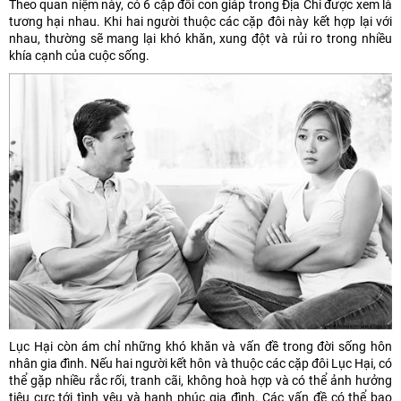
Theo quan niệm này, có 6 cặp đôi con giáp trong Địa Chi được xem là
tương hại nhau. Khi hai người thuộc các cặp đôi này kết hợp lại với
nhau, thường sẽ mang lại khó khăn, xung đột và rủi ro trong nhiều
khía cạnh của cuộc sống.
Lục Hại còn ám chỉ những khó khăn và vấn đề trong đời sống hôn
nhân gia đình. Nếu hai người kết hôn và thuộc các cặp đôi Lục Hại, có
thể gặp nhiều rắc rối, tranh cãi, không hoà hợp và có thể ảnh hưởng
tiêu cực tới tình yêu và hạnh phúc gia đình. Các vấn đề có thể bao