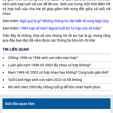
năm sinh hợp tuổi với con để đẻ con. Sinh con trong một thời điểm tốt
và hợp tuổi của cha mẹ sẽ giúp giảm bớt xung đột giữa cả tuổi với
nhau
Xem thêm:
Ngũ quỷ là gì? Những thông tin cần biết về cung Ngũ Qủy
Xem thêm:
1989 hợp số nào? Người tuổi Kỷ Tỵ hợp con số mấy?
Trên đây là những chia sẻ của chúng tôi về lục hại là gì, mong rằng
qua đây bạn đọc đã nắm được các thông tin hữu ích rồi nhé.
TIN LIÊN QUAN
Chồng 1990 vợ 1996 sinh con năm nào hợp?
Luận giải nam 1998 nữ 2003 lấy nhau có hợp không?
Nam 1999 nữ 2002 có hợp nhau hay không? Cùng luận giải nhé?
Tuổi Canh Ngọ sinh con năm 2023 có tốt không
Nữ sinh năm 2003 lấy chồng tuổi gì để hôn nhân hạnh phúc
Giải đấu quan tâm