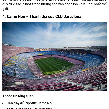
duy trì vị thế là một trong những sân vận động lớn và lâu đời nhất thế
giới.
4. Camp Nou – Thánh địa của CLB Barcelona
Thông tin tổng quan
Tên đầy đủ:
Spotify Camp Nou