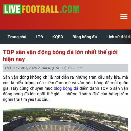
Trang chủ
LTĐ
KQBD
Blog bóng đá
Lịch sử đối 
Trang chủ
TOP sân vận động bóng đá lớn nhất thế giới
LTĐ
hiện nay
Thứ Tư 23/07/2025 21:44:41
(GMT+7)
View : 611
KQBD
Sân vận động không chỉ là nơi diễn ra những trận cầu nảy lửa, mà
còn là biểu tượng của niềm đam mê và văn hóa bóng đá mỗi quốc
Blog bóng đá
gia. Hãy cùng chuyên mục
blog bóng đá
điểm danh TOP 5 sân vận
động bóng đá lớn nhất thế giới – những “thánh địa” của hàng trăm
nghìn trái tim yêu túc cầu.
Lịch sử đối đầu
Xem tuổi hợp