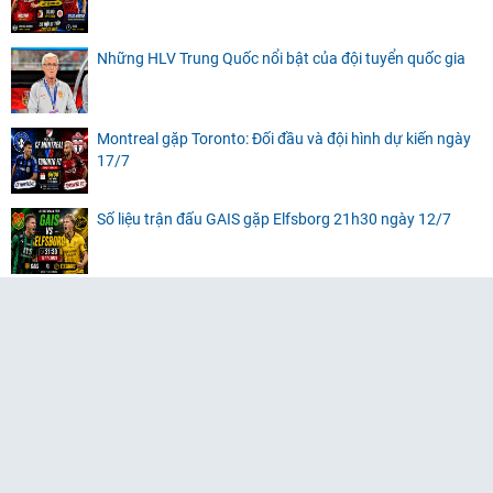
Những HLV Trung Quốc nổi bật của đội tuyển quốc gia
Montreal gặp Toronto: Đối đầu và đội hình dự kiến ngày
17/7
Số liệu trận đấu GAIS gặp Elfsborg 21h30 ngày 12/7