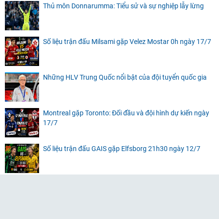
Thủ môn Donnarumma: Tiểu sử và sự nghiệp lẫy lừng
Số liệu trận đấu Milsami gặp Velez Mostar 0h ngày 17/7
Những HLV Trung Quốc nổi bật của đội tuyển quốc gia
Montreal gặp Toronto: Đối đầu và đội hình dự kiến ngày
17/7
Số liệu trận đấu GAIS gặp Elfsborg 21h30 ngày 12/7