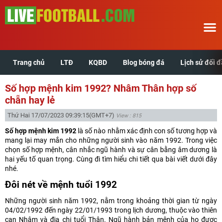
Trang chủ
LTĐ
KQBD
Blog bóng đá
Lịch sử đối 
Trang chủ
Số hợp mệnh kim 1992? Nhâm Thân hợp số
LTĐ
chẵn hay lẻ
Thứ Hai 17/07/2023 09:39:15
(GMT+7)
View : 815
KQBD
Số hợp mệnh kim 1992
là số nào nhằm xác định con số tương hợp và
mang lại may mắn cho những người sinh vào năm 1992. Trong việc
Blog bóng đá
chọn số hợp mệnh, cân nhắc ngũ hành và sự cân bằng âm dương là
hai yếu tố quan trọng. Cùng đi tìm hiểu chi tiết qua bài viết dưới đây
nhé.
Lịch sử đối đầu
Đôi nét về mệnh tuổi 1992
Xem tuổi hợp
Những người sinh năm 1992, nằm trong khoảng thời gian từ ngày
04/02/1992 đến ngày 22/01/1993 trong lịch dương, thuộc vào thiên
can Nhâm và địa chi tuổi Thân. Ngũ hành bản mệnh của họ được