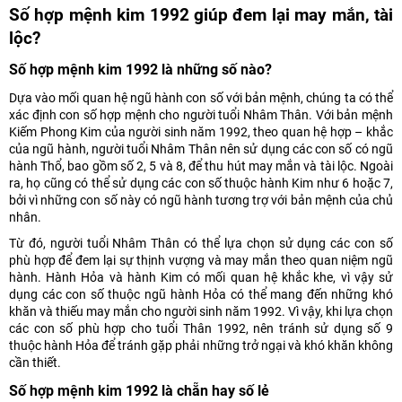
Số hợp mệnh kim 1992 giúp đem lại may mắn, tài
lộc?
Số hợp mệnh kim 1992 là những số nào?
Dựa vào mối quan hệ ngũ hành con số với bản mệnh, chúng ta có thể
xác định con số hợp mệnh cho người tuổi Nhâm Thân. Với bản mệnh
Kiếm Phong Kim của người sinh năm 1992, theo quan hệ hợp – khắc
của ngũ hành, người tuổi Nhâm Thân nên sử dụng các con số có ngũ
hành Thổ, bao gồm số 2, 5 và 8, để thu hút may mắn và tài lộc. Ngoài
ra, họ cũng có thể sử dụng các con số thuộc hành Kim như 6 hoặc 7,
bởi vì những con số này có ngũ hành tương trợ với bản mệnh của chủ
nhân.
Từ đó, người tuổi Nhâm Thân có thể lựa chọn sử dụng các con số
phù hợp để đem lại sự thịnh vượng và may mắn theo quan niệm ngũ
hành. Hành Hỏa và hành Kim có mối quan hệ khắc khe, vì vậy sử
dụng các con số thuộc ngũ hành Hỏa có thể mang đến những khó
khăn và thiếu may mắn cho người sinh năm 1992. Vì vậy, khi lựa chọn
các con số phù hợp cho tuổi Thân 1992, nên tránh sử dụng số 9
thuộc hành Hỏa để tránh gặp phải những trở ngại và khó khăn không
cần thiết.
Số hợp mệnh kim 1992 là chẵn hay số lẻ