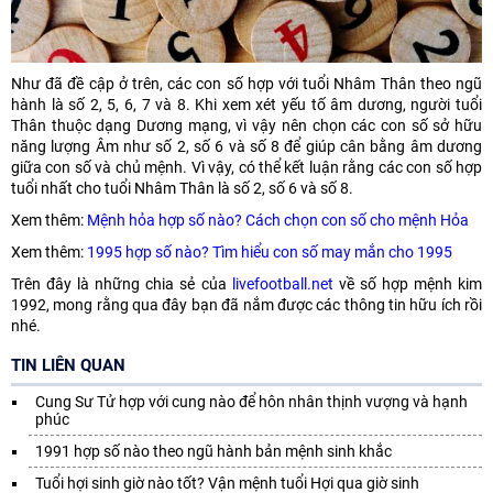
Như đã đề cập ở trên, các con số hợp với tuổi Nhâm Thân theo ngũ
hành là số 2, 5, 6, 7 và 8. Khi xem xét yếu tố âm dương, người tuổi
Thân thuộc dạng Dương mạng, vì vậy nên chọn các con số sở hữu
năng lượng Âm như số 2, số 6 và số 8 để giúp cân bằng âm dương
giữa con số và chủ mệnh. Vì vậy, có thể kết luận rằng các con số hợp
tuổi nhất cho tuổi Nhâm Thân là số 2, số 6 và số 8.
Xem thêm:
Mệnh hỏa hợp số nào? Cách chọn con số cho mệnh Hỏa
Xem thêm:
1995 hợp số nào? Tìm hiểu con số may mắn cho 1995
Trên đây là những chia sẻ của
livefootball.net
về số hợp mệnh kim
1992, mong rằng qua đây bạn đã nắm được các thông tin hữu ích rồi
nhé.
TIN LIÊN QUAN
Cung Sư Tử hợp với cung nào để hôn nhân thịnh vượng và hạnh
phúc
1991 hợp số nào theo ngũ hành bản mệnh sinh khắc
Tuổi hợi sinh giờ nào tốt? Vận mệnh tuổi Hợi qua giờ sinh