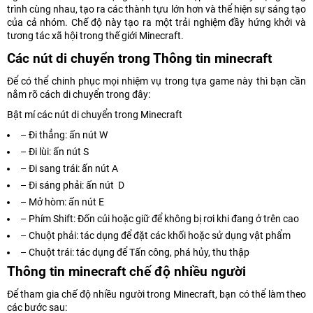
trình cùng nhau, tạo ra các thành tựu lớn hơn và thể hiện sự sáng tạo
của cả nhóm. Chế độ này tạo ra một trải nghiệm đầy hứng khởi và
tương tác xã hội trong thế giới Minecraft.
Các nút di chuyển trong Thông tin minecraft
Để có thể chinh phục mọi nhiệm vụ trong tựa game này thì bạn cần
nắm rõ cách di chuyển trong đây:
Bật mí các nút di chuyển trong Minecraft
– Đi thẳng: ấn nút W
– Đi lùi: ấn nút S
– Đi sang trái: ấn nút A
– Đi sáng phải: ấn nút D
– Mở hòm: ấn nút E
– Phím Shift: Đốn củi hoặc giữ để không bị rơi khi đang ở trên cao
– Chuột phải: tác dụng để đặt các khối hoặc sử dụng vật phẩm
– Chuột trái: tác dụng để Tấn công, phá hủy, thu thập
Thông tin minecraft chế độ nhiều người
Để tham gia chế độ nhiều người trong Minecraft, bạn có thể làm theo
các bước sau: