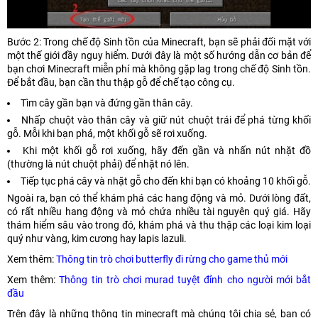
Bước 2: Trong chế độ Sinh tồn của Minecraft, bạn sẽ phải đối mặt với
một thế giới đầy nguy hiểm. Dưới đây là một số hướng dẫn cơ bản để
bạn chơi Minecraft miễn phí mà không gặp lag trong chế độ Sinh tồn.
Để bắt đầu, bạn cần thu thập gỗ để chế tạo công cụ.
Tìm cây gần bạn và đứng gần thân cây.
Nhấp chuột vào thân cây và giữ nút chuột trái để phá từng khối
gỗ. Mỗi khi bạn phá, một khối gỗ sẽ rơi xuống.
Khi một khối gỗ rơi xuống, hãy đến gần và nhấn nút nhặt đồ
(thường là nút chuột phải) để nhặt nó lên.
Tiếp tục phá cây và nhặt gỗ cho đến khi bạn có khoảng 10 khối gỗ.
Ngoài ra, bạn có thể khám phá các hang động và mỏ. Dưới lòng đất,
có rất nhiều hang động và mỏ chứa nhiều tài nguyên quý giá. Hãy
thám hiểm sâu vào trong đó, khám phá và thu thập các loại kim loại
quý như vàng, kim cương hay lapis lazuli.
Xem thêm:
Thông tin trò chơi butterfly đi rừng cho game thủ mới
Xem thêm:
Thông tin trò chơi murad tuyệt đỉnh cho người mới bắt
đầu
Trên đây là những thông tin minecraft mà chúng tôi chia sẻ, bạn có