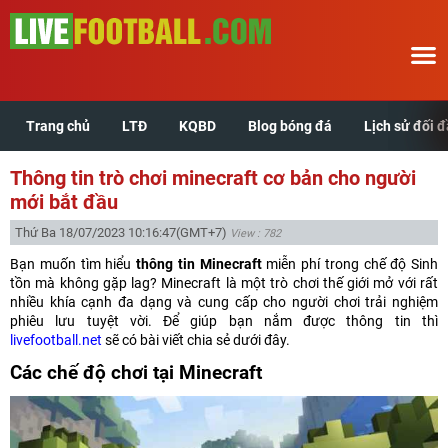
Trang chủ
LTĐ
KQBD
Blog bóng đá
Lịch sử đối 
Trang chủ
Thông tin trò chơi minecraft cơ bản cho người
LTĐ
mới bắt đầu
Thứ Ba 18/07/2023 10:16:47
(GMT+7)
View : 782
KQBD
Bạn muốn tìm hiểu
thông tin Minecraft
miễn phí trong chế độ Sinh
tồn mà không gặp lag? Minecraft là một trò chơi thế giới mở với rất
Blog bóng đá
nhiều khía cạnh đa dạng và cung cấp cho người chơi trải nghiệm
phiêu lưu tuyệt vời. Để giúp bạn nắm được thông tin thì
livefootball.net
sẽ có bài viết chia sẻ dưới đây.
Lịch sử đối đầu
Các chế độ chơi tại Minecraft
Xem tuổi hợp