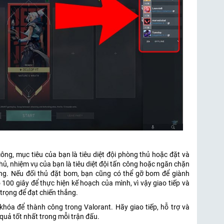
công, mục tiêu của bạn là tiêu diệt đội phòng thủ hoặc đặt và
thủ, nhiệm vụ của bạn là tiêu diệt đội tấn công hoặc ngăn chặn
ng. Nếu đối thủ đặt bom, bạn cũng có thể gỡ bom để giành
 100 giây để thực hiện kế hoạch của mình, vì vậy giao tiếp và
 trọng để đạt chiến thắng.
khóa để thành công trong Valorant. Hãy giao tiếp, hỗ trợ và
 quả tốt nhất trong mỗi trận đấu.