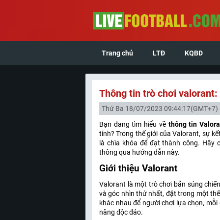
Trang chủ
LTĐ
KQBD
Thông tin trò chơi valorant:
Thứ Ba 18/07/2023 09:44:17
(GMT+7)
Bạn đang tìm hiểu về
thông tin Valora
tính? Trong thế giới của Valorant, sự kế
là chìa khóa để đạt thành công. Hãy
thông qua hướng dẫn này.
Giới thiệu Valorant
Valorant là một trò chơi bắn súng chiến 
và góc nhìn thứ nhất, đặt trong một thế
khác nhau để người chơi lựa chọn, mỗi đ
năng độc đáo.