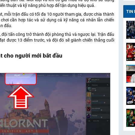
hiến thuật và kỹ năng phù hợp để tận dụng hiệu quả.
TIN
nt, mỗi trận đấu có tối đa 10 người tham gia, được chia thành
 chơi cần hợp tác và sử dụng cả kỹ năng cá nhân lẫn chiến
án đấu.
ò, đội tấn công trở thành đội phòng thủ và ngược lại. Trận đấu
 đạt được 13 điểm trước, và đội đó sẽ giành chiến thắng cuối
t cho người mới bắt đầu