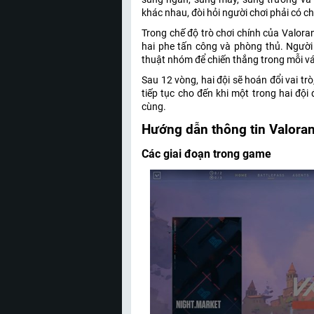
khác nhau, đòi hỏi người chơi phải có c
Trong chế độ trò chơi chính của Valora
hai phe tấn công và phòng thủ. Người
thuật nhóm để chiến thắng trong mỗi v
Sau 12 vòng, hai đội sẽ hoán đổi vai tr
tiếp tục cho đến khi một trong hai đội
cùng.
Hướng dẫn thông tin Valoran
Các giai đoạn trong game