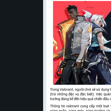
Trong Valorant, người chơi sẽ sử dụng 
(trừ những đặc vụ đặc biệt). Việc quả
hưởng đáng kể đến hiệu quả chiến đấu c
Thông tin valorant cung cấp một loạt v
súng ngắn, súng máy, súng trường và s