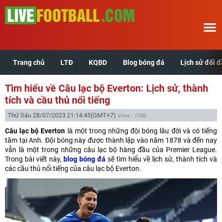
Trang chủ
LTĐ
KQBD
Blog bóng đá
Lịch sử đối 
Trang chủ
Tìm hiểu về Câu lạc bộ Everton: Lịch sử, thành
LTĐ
tích và cầu thủ nổi tiếng
Thứ Sáu 28/07/2023 21:14:45
(GMT+7)
View : 1106
KQBD
Câu lạc bộ Everton
là một trong những đội bóng lâu đời và có tiếng
tăm tại Anh. Đội bóng này được thành lập vào năm 1878 và đến nay
Blog bóng đá
vẫn là một trong những câu lạc bộ hàng đầu của Premier League.
Trong bài viết này,
blog bóng đá
sẽ tìm hiểu về lịch sử, thành tích và
các cầu thủ nổi tiếng của câu lạc bộ Everton.
Lịch sử đối đầu
Xem tuổi hợp