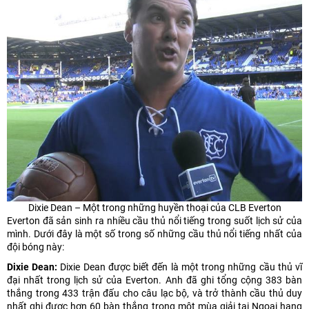
Dixie Dean – Một trong những huyền thoại của CLB Everton
Everton đã sản sinh ra nhiều cầu thủ nổi tiếng trong suốt lịch sử của
mình. Dưới đây là một số trong số những cầu thủ nổi tiếng nhất của
đội bóng này:
Dixie Dean:
Dixie Dean được biết đến là một trong những cầu thủ vĩ
đại nhất trong lịch sử của Everton. Anh đã ghi tổng cộng 383 bàn
thắng trong 433 trận đấu cho câu lạc bộ, và trở thành cầu thủ duy
nhất ghi được hơn 60 bàn thắng trong một mùa giải tại Ngoại hạng