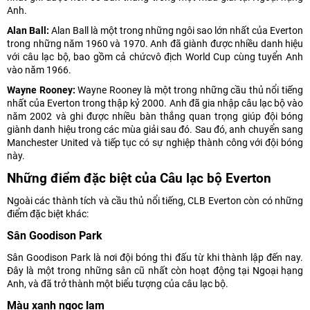
Anh.
Alan Ball:
Alan Ball là một trong những ngôi sao lớn nhất của Everton
trong những năm 1960 và 1970. Anh đã giành được nhiều danh hiệu
với câu lạc bộ, bao gồm cả chứcvô địch World Cup cùng tuyển Anh
vào năm 1966.
Wayne Rooney:
Wayne Rooney là một trong những cầu thủ nổi tiếng
nhất của Everton trong thập kỷ 2000. Anh đã gia nhập câu lạc bộ vào
năm 2002 và ghi được nhiều bàn thắng quan trọng giúp đội bóng
giành danh hiệu trong các mùa giải sau đó. Sau đó, anh chuyển sang
Manchester United và tiếp tục có sự nghiệp thành công với đội bóng
này.
Những điểm đặc biệt của Câu lạc bộ Everton
Ngoài các thành tích và cầu thủ nổi tiếng, CLB Everton còn có những
điểm đặc biệt khác:
Sân Goodison Park
Sân Goodison Park là nơi đội bóng thi đấu từ khi thành lập đến nay.
Đây là một trong những sân cũ nhất còn hoạt động tại Ngoại hạng
Anh, và đã trở thành một biểu tượng của câu lạc bộ.
Màu xanh ngọc lam