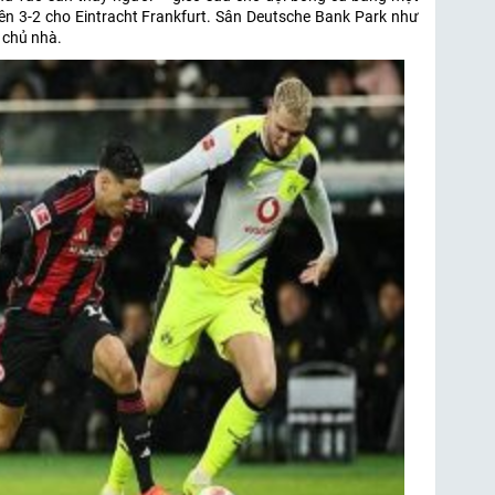
lên 3-2 cho Eintracht Frankfurt. Sân Deutsche Bank Park như
i chủ nhà.