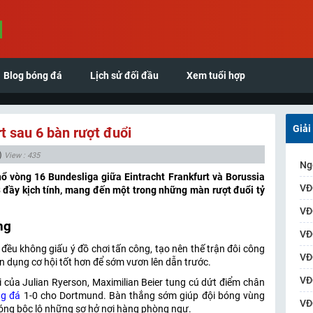
Blog bóng đá
Lịch sử đối đầu
Xem tuổi hợp
Giải
t sau 6 bàn rượt đuổi
)
View : 435
Ng
ổ vòng 16 Bundesliga giữa Eintracht Frankfurt và Borussia
VĐ
3 đầy kịch tính, mang đến một trong những màn rượt đuổi tỷ
VĐ
ng
VĐ
i đều không giấu ý đồ chơi tấn công, tạo nên thế trận đôi công
VĐ
n dụng cơ hội tốt hơn để sớm vươn lên dẫn trước.
VĐ
 của Julian Ryerson, Maximilian Beier tung cú dứt điểm chân
ng đá
1-0 cho Dortmund. Bàn thắng sớm giúp đội bóng vùng
VĐ
óng bộc lộ những sơ hở nơi hàng phòng ngự.