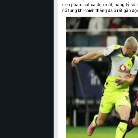
siêu phẩm sút xa đẹp mắt, nâng tỷ số 
nổ tung khi chiến thắng đã ở rất gần độ