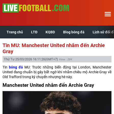
Trang chủ
LTĐ
KQBD
Blog bóng đá
Lịch sử đối 
Trang chủ
Tin MU: Manchester United nhắm đến Archie
LTĐ
Gray
Thứ Tư 25/03/2026 16:11:26
(GMT+7)
View : 284
KQBD
Tin
bóng đá
MU: Trước những biến động tại London, Manchester
United đang chuẩn bị gây bất ngờ khi nhắm chiêu mộ Archie Gray về
Blog bóng đá
Old Trafford trong kỳ chuyển nhượng hè này.
Manchester United nhắm đến Archie Gray
Lịch sử đối đầu
Xem tuổi hợp