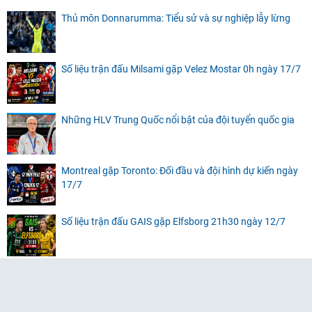
Thủ môn Donnarumma: Tiểu sử và sự nghiệp lẫy lừng
Số liệu trận đấu Milsami gặp Velez Mostar 0h ngày 17/7
Những HLV Trung Quốc nổi bật của đội tuyển quốc gia
Montreal gặp Toronto: Đối đầu và đội hình dự kiến ngày
17/7
Số liệu trận đấu GAIS gặp Elfsborg 21h30 ngày 12/7