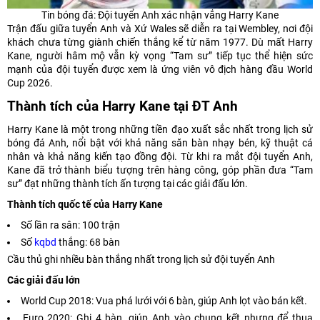
Tin bóng đá: Đội tuyển Anh xác nhận vắng Harry Kane
Trận đấu giữa tuyển Anh và Xứ Wales sẽ diễn ra tại Wembley, nơi đội
khách chưa từng giành chiến thắng kể từ năm 1977. Dù mất Harry
Kane, người hâm mộ vẫn kỳ vọng “Tam sư” tiếp tục thể hiện sức
mạnh của đội tuyển được xem là ứng viên vô địch hàng đầu World
Cup 2026.
Thành tích của Harry Kane tại ĐT Anh
Harry Kane là một trong những tiền đạo xuất sắc nhất trong lịch sử
bóng đá Anh, nổi bật với khả năng săn bàn nhạy bén, kỹ thuật cá
nhân và khả năng kiến tạo đồng đội. Từ khi ra mắt đội tuyển Anh,
Kane đã trở thành biểu tượng trên hàng công, góp phần đưa “Tam
sư” đạt những thành tích ấn tượng tại các giải đấu lớn.
Thành tích quốc tế của Harry Kane
Số lần ra sân: 100 trận
Số
kqbd
thắng: 68 bàn
Cầu thủ ghi nhiều bàn thắng nhất trong lịch sử đội tuyển Anh
Các giải đấu lớn
World Cup 2018: Vua phá lưới với 6 bàn, giúp Anh lọt vào bán kết.
Euro 2020: Ghi 4 bàn, giúp Anh vào chung kết nhưng để thua