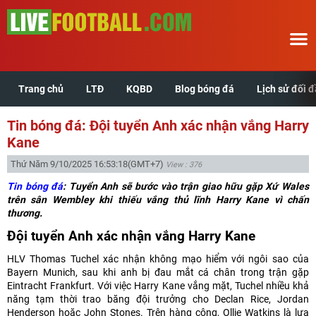
Trang chủ
LTĐ
KQBD
Blog bóng đá
Lịch sử đối 
Trang chủ
Tin bóng đá: Đội tuyển Anh xác nhận vắng Harry
LTĐ
Kane
Thứ Năm 9/10/2025 16:53:18
(GMT+7)
View : 376
KQBD
Tin bóng đá
: Tuyển Anh sẽ bước vào trận giao hữu gặp Xứ Wales
trên sân Wembley khi thiếu vắng thủ lĩnh Harry Kane vì chấn
Blog bóng đá
thương.
Đội tuyển Anh xác nhận vắng Harry Kane
Lịch sử đối đầu
HLV Thomas Tuchel xác nhận không mạo hiểm với ngôi sao của
Bayern Munich, sau khi anh bị đau mắt cá chân trong trận gặp
Xem tuổi hợp
Eintracht Frankfurt. Với việc Harry Kane vắng mặt, Tuchel nhiều khả
năng tạm thời trao băng đội trưởng cho Declan Rice, Jordan
Henderson hoặc John Stones. Trên hàng công, Ollie Watkins là lựa