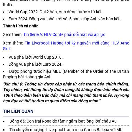
Italia.
World Cup 2022: Ghi 2 bàn, Anh dừng bước ở tứ kết.
Euro 2024: Đồng vua phá lưới với 5 bàn, giúp Anh vào bán kết.
Thành tích cá nhân
Xem thêm:
Tin Serie A: HLV Conte phải đối mặt với áp lực
Xem thêm:
Tin Liverpool: Hướng tới kỷ nguyên mới cùng HLV Arne
Slot
Vua phá lưới World Cup 2018.
Đồng vua phá lưới Euro 2024.
Được phong tước hiệu MBE (Member of the Order of the British
Empire) bởi Hoàng gia Anh
"Xin chú ý: Thông tin được cập nhật từ các trang báo chính thống.
Tuy nhiên, với thông tin dự đoán bóng đá không đảm bảo chính xác
100% theo diễn biến trận đấu, mà chỉ mang tính tham khảo. Hy vọng
bạn đọc có thể tự đưa ra quan điểm của riêng mình."
TIN LIÊN QUAN
Bóng đá: Con trai Ronaldo tầm ngắm loạt ‘ông lớn’ châu Âu
Tin chuyển nhượng: Liverpool tranh mua Carlos Baleba với MU