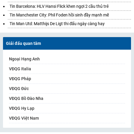
Tin Barcelona: HLV Hansi Flick khen ngợi 2 cầu thủ trẻ
Tin Manchester City: Phil Foden hồi sinh đầy mạnh mẽ
Tin Man Utd: Matthijs De Ligt thi đấu ngày càng hay
Giải đấu quan tâm
Ngoại Hạng Anh
VĐQG Italia
VĐQG Pháp
VĐQG Đức
VĐQG Bồ Đào Nha
VĐQG Hy Lạp
VĐQG Việt Nam