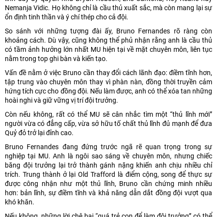
Nemanja Vidic. Họ không chỉ là cầu thủ xuất sắc, mà còn mang lại sự
ổn định tinh thần và ý chí thép cho cả đội.
So sánh với những tượng đài ấy, Bruno Fernandes rõ ràng còn
khoảng cách. Dù vậy, cũng không thể phủ nhận rằng anh là cầu thủ
có tầm ảnh hưởng lớn nhất MU hiện tại về mặt chuyên môn, liên tục
nằm trong top ghi bàn và kiến tạo.
Vấn đề nằm ở việc Bruno cần thay đổi cách lãnh đạo: điềm tĩnh hơn,
tập trung vào chuyên môn thay vì phàn nàn, đồng thời truyền cảm
hứng tích cực cho đồng đội. Nếu làm được, anh có thể xóa tan những
hoài nghi và giữ vững vị trí đội trưởng.
Còn nếu không, rất có thể MU sẽ cân nhắc tìm một “thủ lĩnh mới”
người vừa có đẳng cấp, vừa sở hữu tố chất thủ lĩnh đủ mạnh để đưa
Quỷ đỏ trở lại đỉnh cao.
Bruno Fernandes đang đứng trước ngã rẽ quan trọng trong sự
nghiệp tại MU. Anh là ngôi sao sáng về chuyên môn, nhưng chiếc
băng đội trưởng lại trở thành gánh nặng khiến anh chịu nhiều chỉ
trích. Trung thành ở lại Old Trafford là điểm cộng, song để thực sự
được công nhận như một thủ lĩnh, Bruno cần chứng minh nhiều
hơn: bản lĩnh, sự điềm tĩnh và khả năng dẫn dắt đồng đội vượt qua
khó khăn.
Nếu không, những lời chê bai “quá trẻ con để làm đội trưởng” có thể