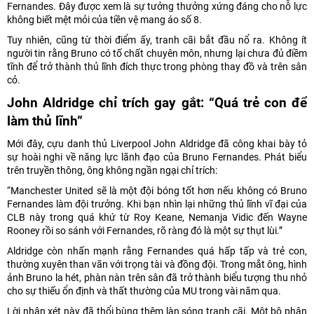
Fernandes. Đây được xem là sự tưởng thưởng xứng đáng cho nỗ lực
không biết mệt mỏi của tiền vệ mang áo số 8.
Tuy nhiên, cũng từ thời điểm ấy, tranh cãi bắt đầu nổ ra. Không ít
người tin rằng Bruno có tố chất chuyên môn, nhưng lại chưa đủ điềm
tĩnh để trở thành thủ lĩnh đích thực trong phòng thay đồ và trên sân
cỏ.
John Aldridge chỉ trích gay gắt: “Quá trẻ con để
làm thủ lĩnh”
Mới đây, cựu danh thủ Liverpool John Aldridge đã công khai bày tỏ
sự hoài nghi về năng lực lãnh đạo của Bruno Fernandes. Phát biểu
trên truyền thông, ông không ngần ngại chỉ trích:
“Manchester United sẽ là một đội bóng tốt hơn nếu không có Bruno
Fernandes làm đội trưởng. Khi bạn nhìn lại những thủ lĩnh vĩ đại của
CLB này trong quá khứ từ Roy Keane, Nemanja Vidic đến Wayne
Rooney rồi so sánh với Fernandes, rõ ràng đó là một sự thụt lùi.”
Aldridge còn nhấn mạnh rằng Fernandes quá hấp tấp và trẻ con,
thường xuyên than vãn với trọng tài và đồng đội. Trong mắt ông, hình
ảnh Bruno la hét, phàn nàn trên sân đã trở thành biểu tượng thu nhỏ
cho sự thiếu ổn định và thất thường của MU trong vài năm qua.
Lời nhận xét này đã thổi bùng thêm làn sóng tranh cãi. Một bộ phận