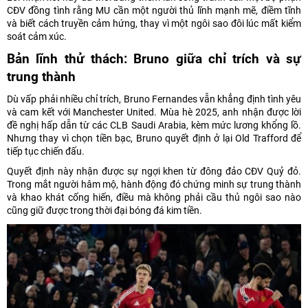
CĐV đồng tình rằng MU cần một người thủ lĩnh mạnh mẽ, điềm tĩnh
và biết cách truyền cảm hứng, thay vì một ngôi sao đôi lúc mất kiểm
soát cảm xúc.
Bản lĩnh thử thách: Bruno giữa chỉ trích và sự
trung thành
Dù vấp phải nhiều chỉ trích, Bruno Fernandes vẫn khẳng định tình yêu
và cam kết với Manchester United. Mùa hè 2025, anh nhận được lời
đề nghị hấp dẫn từ các CLB Saudi Arabia, kèm mức lương khổng lồ.
Nhưng thay vì chọn tiền bạc, Bruno quyết định ở lại Old Trafford để
tiếp tục chiến đấu.
Quyết định này nhận được sự ngợi khen từ đông đảo CĐV Quỷ đỏ.
Trong mắt người hâm mộ, hành động đó chứng minh sự trung thành
và khao khát cống hiến, điều mà không phải cầu thủ ngôi sao nào
cũng giữ được trong thời đại bóng đá kim tiền.