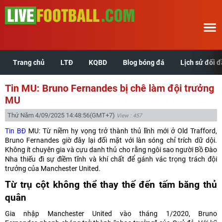
Trang chủ
LTĐ
KQBD
Blog bóng đá
Lịch sử đối 
Trang chủ
Tin MU: Bruno Fernandes bị chê làm đội trưởng
LTĐ
MU
Thứ Năm 4/09/2025 14:48:56
(GMT+7)
View : 457
KQBD
Tin BĐ
MU: Từ niềm hy vọng trở thành thủ lĩnh mới ở Old Trafford,
Bruno Fernandes giờ đây lại đối mặt với làn sóng chỉ trích dữ dội.
Blog bóng đá
Không ít chuyên gia và cựu danh thủ cho rằng ngôi sao người Bồ Đào
Nha thiếu đi sự điềm tĩnh và khí chất để gánh vác trọng trách đội
trưởng của Manchester United.
Lịch sử đối đầu
Từ trụ cột không thể thay thế đến tấm băng thủ
Xem tuổi hợp
quân
Gia nhập Manchester United vào tháng 1/2020, Bruno