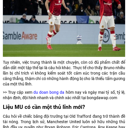
Tuy nhiên, việc trung thành là một chuyện, còn có đủ phẩm chất để
dẫn dắt một tập thể lại là câu hỏi khác. Thực tế cho thấy Bruno nhiều
lần bị chỉ trích vì không kiểm soát tốt cảm xúc trong các trận cầu
căng thẳng, thậm chí có những hành động bị cho là thiếu tấm gương
của một thủ lĩnh.
>> Truy cập xem
du doan bong da
hôm nay và ngày mai tỷ số, tỷ lệ,
nhận định, đội hình nhanh và chính xác nhất tại bongdawap.com
Liệu MU có cần một thủ lĩnh mới?
Câu hỏi về chiếc băng đội trưởng tại Old Trafford đang trở thành đề
tài nóng. Trong lịch sử, Manchester United luôn sở hữu những thủ
lĩnh đầy uy quyền như Bryan Robson, Eric Cantona, Roy Keane hay