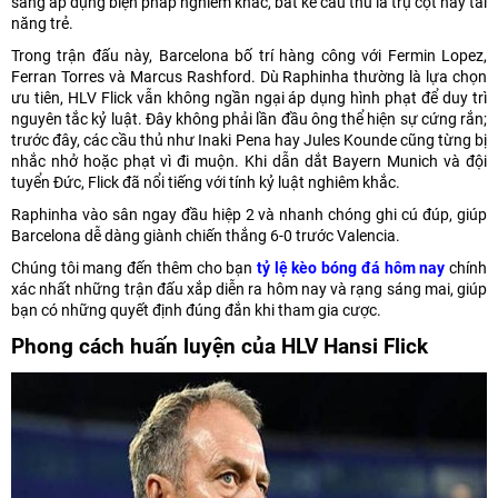
sàng áp dụng biện pháp nghiêm khắc, bất kể cầu thủ là trụ cột hay tài
năng trẻ.
Trong trận đấu này, Barcelona bố trí hàng công với Fermin Lopez,
Ferran Torres và Marcus Rashford. Dù Raphinha thường là lựa chọn
ưu tiên, HLV Flick vẫn không ngần ngại áp dụng hình phạt để duy trì
nguyên tắc kỷ luật. Đây không phải lần đầu ông thể hiện sự cứng rắn;
trước đây, các cầu thủ như Inaki Pena hay Jules Kounde cũng từng bị
nhắc nhở hoặc phạt vì đi muộn. Khi dẫn dắt Bayern Munich và đội
tuyển Đức, Flick đã nổi tiếng với tính kỷ luật nghiêm khắc.
Raphinha vào sân ngay đầu hiệp 2 và nhanh chóng ghi cú đúp, giúp
Barcelona dễ dàng giành chiến thắng 6-0 trước Valencia.
Chúng tôi mang đến thêm cho bạn
tỷ lệ kèo
bóng đá hôm nay
chính
xác nhất những trận đấu xắp diễn ra hôm nay và rạng sáng mai, giúp
bạn có những quyết định đúng đắn khi tham gia cược.
Phong cách huấn luyện của HLV Hansi Flick