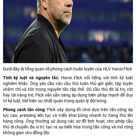
Dưới đây là tổng quan về phong cách huấn luyện của HLV Hansi Flick
Tính kỷ luật và nguyên tắc:
Hansi Flick nổi tiếng với tính kỷ luật
nghiêm khắc. Ông yêu cầu các cầu thủ tuân thủ giờ giấc, tập luyện
chăm chỉ và tôn trọng nguyên tắc tập thể. Dù cầu thủ đó là trụ cột
hay tài năng trẻ, Flick vẫn sẵn sàng áp dụng biện pháp mạnh để duy
trì kỷ luật, thể hiện sự nhất quán trong quản lý đội bóng.
Phong cách tấn công:
Flick xây dựng lối chơi dựa trên tấn công áp
lực cao, pressing liên tục và triển khai bóng nhanh từ hàng thủ lên
hàng công. Ông thường sử dụng các sơ đồ linh hoạt, cho phép cầu
thủ di chuyển đa vị trí, tạo ra sự biến hóa trong tấn công và mở rộng
không gian cho đồng đội.