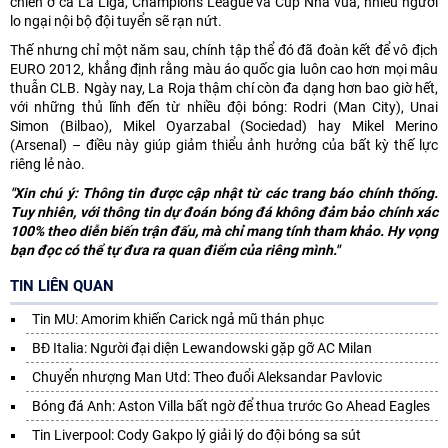
chiến ở cả La Liga, Champions League và Cúp Nhà vua, nhiều người
lo ngại nội bộ đội tuyển sẽ rạn nứt.
Thế nhưng chỉ một năm sau, chính tập thể đó đã đoàn kết để vô địch
EURO 2012, khẳng định rằng màu áo quốc gia luôn cao hơn mọi mâu
thuẫn CLB. Ngày nay, La Roja thậm chí còn đa dạng hơn bao giờ hết,
với những thủ lĩnh đến từ nhiều đội bóng: Rodri (Man City), Unai
Simon (Bilbao), Mikel Oyarzabal (Sociedad) hay Mikel Merino
(Arsenal) – điều này giúp giảm thiểu ảnh hưởng của bất kỳ thế lực
riêng lẻ nào.
"Xin chú ý: Thông tin được cập nhật từ các trang báo chính thống.
Tuy nhiên, với thông tin dự đoán bóng đá không đảm bảo chính xác
100% theo diễn biến trận đấu, mà chỉ mang tính tham khảo. Hy vọng
bạn đọc có thể tự đưa ra quan điểm của riêng mình."
TIN LIÊN QUAN
Tin MU: Amorim khiến Carick ngả mũ thán phục
BĐ Italia: Người đại diện Lewandowski gặp gỡ AC Milan
Chuyển nhượng Man Utd: Theo đuổi Aleksandar Pavlovic
Bóng đá Anh: Aston Villa bất ngờ để thua trước Go Ahead Eagles
Tin Liverpool: Cody Gakpo lý giải lý do đội bóng sa sút