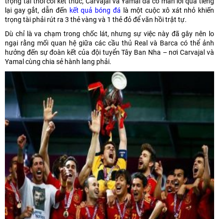
trọng tài thổi còi kết thúc, Carvajal và Yamal đã có màn lời qua tiếng
lại gay gắt, dẫn đến
kết quả bóng đá
là một cuộc xô xát nhỏ khiến
trọng tài phải rút ra 3 thẻ vàng và 1 thẻ đỏ để vãn hồi trật tự.
Dù chỉ là va chạm trong chốc lát, nhưng sự việc này đã gây nên lo
ngại rằng mối quan hệ giữa các cầu thủ Real và Barca có thể ảnh
hưởng đến sự đoàn kết của đội tuyển Tây Ban Nha – nơi Carvajal và
Yamal cùng chia sẻ hành lang phải.