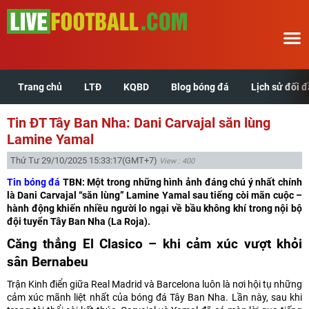
Trang chủ
LTĐ
KQBD
Blog bóng đá
Lịch sử đối 
Trang chủ
Tin ĐT Tây Ban Nha: Dani Carvajal săn lùng
LTĐ
Lamine Yamal
Thứ Tư 29/10/2025 15:33:17
(GMT+7)
View : 400
KQBD
Tin bóng đá
TBN: Một trong những hình ảnh đáng chú ý nhất chính
là Dani Carvajal “săn lùng” Lamine Yamal sau tiếng còi mãn cuộc –
Blog bóng đá
hành động khiến nhiều người lo ngại về bầu không khí trong nội bộ
đội tuyển Tây Ban Nha (La Roja).
Lịch sử đối đầu
Căng thẳng El Clasico – khi cảm xúc vượt khỏi
sân Bernabeu
Xem tuổi hợp
Trận Kinh điển giữa Real Madrid và Barcelona luôn là nơi hội tụ những
cảm xúc mãnh liệt nhất của bóng đá Tây Ban Nha. Lần này, sau khi