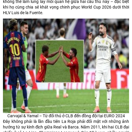
không thể làm lung lay mối quan hệ giữa hai cầu thủ này – đặc biệt
khi họ cùng chia sẻ khát vọng chinh phục World Cup 2026 dưới thời
HLV Luis de la Fuente.
Carvajal & Yamal – Từ đối thủ ở CLB đến đồng đội tại EURO 2024
Đây không phải là lần đầu tiên La Roja phải đối mặt với những ảnh
hưởng từ sự kình địch giữa Real và Barca. Năm 2011, khi hai CLB đại