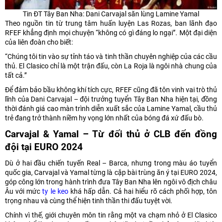
Tin ĐT Tây Ban Nha: Dani Carvajal săn lùng Lamine Yamal
Theo nguồn tin từ trung tâm huấn luyện Las Rozas, ban lãnh đạo
RFEF khẳng định mọi chuyện “không có gì đáng lo ngại”. Một đại diện
của liên đoàn cho biết:
“Chúng tôi tin vào sự tỉnh táo và tinh thần chuyên nghiệp của các cầu
thủ. El Clasico chỉ là một trận đấu, còn La Roja là ngôi nhà chung của
tất cả.”
Để đảm bảo bầu không khí tích cực, RFEF cũng đã tôn vinh vai trò thủ
lĩnh của Dani Carvajal – đội trưởng tuyển Tây Ban Nha hiện tại, đồng
thời đánh giá cao màn trình diễn xuất sắc của Lamine Yamal, cầu thủ
trẻ đang trở thành niềm hy vọng lớn nhất của bóng đá xứ đấu bò.
Carvajal & Yamal – Từ đối thủ ở CLB đến đồng
đội tại EURO 2024
Dù ở hai đầu chiến tuyến Real – Barca, nhưng trong màu áo tuyển
quốc gia, Carvajal và Yamal từng là cặp bài trùng ăn ý tại EURO 2024,
góp công lớn trong hành trình đưa Tây Ban Nha lên ngôi vô địch châu
Âu với mức
ty le keo
khá hấp dẫn. Cả hai hiểu rõ cách phối hợp, tôn
trọng nhau và cùng thể hiện tinh thần thi đấu tuyệt vời.
Chính vì thế, giới chuyên môn tin rằng một va chạm nhỏ ở El Clasico