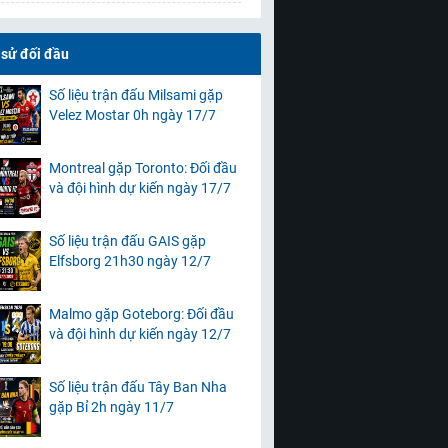
 sử đối đầu
Số liệu trận đấu Milsami gặp
Velez Mostar 0h ngày 17/7
Montreal gặp Toronto: Đối đầu
và đội hình dự kiến ngày 17/7
Số liệu trận đấu GAIS gặp
Elfsborg 21h30 ngày 12/7
Malmo gặp Goteborg: Đối đầu
và đội hình dự kiến ngày 12/7
Số liệu trận đấu Tây Ban Nha
gặp Bỉ 2h ngày 11/7