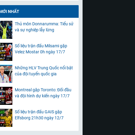
 MỚI NHẤT
Thủ môn Donnarumma: Tiểu sử
và sự nghiệp lẫy lừng
Số liệu trận đấu Milsami gặp
Velez Mostar 0h ngày 17/7
Những HLV Trung Quốc nổi bật
của đội tuyển quốc gia
Montreal gặp Toronto: Đối đầu
và đội hình dự kiến ngày 17/7
Số liệu trận đấu GAIS gặp
Elfsborg 21h30 ngày 12/7