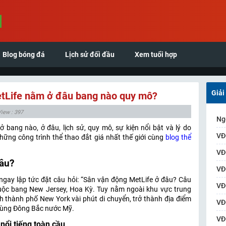
Blog bóng đá
Lịch sử đối đầu
Xem tuổi hợp
Giải
tLife nằm ở đâu bang nào quy mô?
View : 397
Ng
ang nào, ở đâu, lịch sử, quy mô, sự kiện nổi bật và lý do
VĐ
hững công trình thể thao đắt giá nhất thế giới cùng
blog thể
VĐ
đâu?
VĐ
 ngay lập tức đặt câu hỏi: “Sân vận động MetLife ở đâu? Câu
VĐ
 thuộc bang New Jersey, Hoa Kỳ. Tuy nằm ngoài khu vực trung
h thành phố New York vài phút di chuyển, trở thành địa điểm
VĐ
n vùng Đông Bắc nước Mỹ.
VĐ
 nổi tiếng toàn cầu