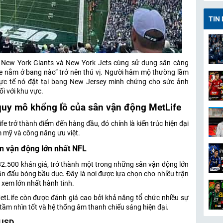
TIN
ư New York Giants và New York Jets cùng sử dụng sân càng
e nằm ở bang nào” trở nên thú vị. Người hâm mộ thường lầm
c tế nó đặt tại bang New Jersey minh chứng cho sức ảnh
i với khu vực.
 quy mô khổng lồ của sân vận động MetLife
e trở thành điểm đến hàng đầu, đó chính là kiến trúc hiện đại
ẩm mỹ và công năng ưu việt.
n vận động lớn nhất NFL
2.500 khán giả, trở thành một trong những sân vận động lớn
ận đấu bóng bầu dục. Đây là nơi được lựa chọn cho nhiều trận
 xem lớn nhất hành tinh.
etLife còn được đánh giá cao bởi khả năng tổ chức nhiều sự
 tầm nhìn tốt và hệ thống âm thanh chiếu sáng hiện đại.
 USD