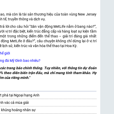
hao, mà còn là tài sản thương hiệu của toàn vùng New Jersey
h tế, truyền thông và dịch vụ.
trả lời cho câu hỏi “Sân vận động MetLife nằm ở bang nào?”,
i vị trí đặc biệt, kiến trúc đẳng cấp và hàng loạt sự kiện tầm
 một trong những điểm đến thể thao – giải trí đáng giá nhất
 động MetLife ở đâu?”, câu chuyện không chỉ dừng lại ở vị trí
 lịch sử, kiến trúc và văn hóa thể thao tại Hoa Kỳ.
hế giới
ng đá Mỹ Đình bao nhiêu?
 các trang báo chính thống. Tuy nhiên, với thông tin dự đoán
 theo diễn biến trận đấu, mà chỉ mang tính tham khảo. Hy
ểm của riêng mình."
ứt phá tại Ngoại hạng Anh
nh vác cả mùa giải
ẫn khủng hoảng nhân sự