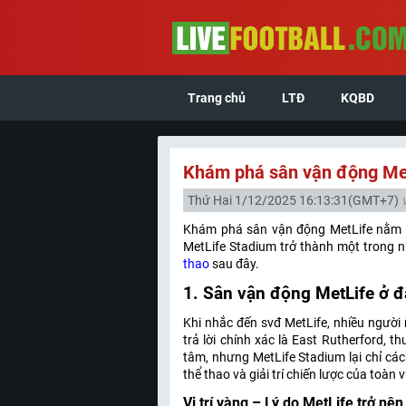
Trang chủ
LTĐ
KQBD
Khám phá sân vận động Me
Thứ Hai 1/12/2025 16:13:31
(GMT+7)
Khám phá sân vận động MetLife nằm ở b
MetLife Stadium trở thành một trong n
thao
sau đây.
1. Sân vận động MetLife ở 
Khi nhắc đến svđ MetLife, nhiều người
trả lời chính xác là East Rutherford,
tâm, nhưng MetLife Stadium lại chỉ các
thể thao và giải trí chiến lược của toà
Vị trí vàng – Lý do MetLife trở nên