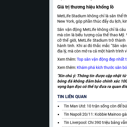
Giá trị thương hiệu khổng lồ
MetLife Stadium không chỉ là sân thể t
New York, góp phần thúc đẩy du lịch, kin
Sân vận động MetLife không chỉ là câu 
mà còn là biểu tượng của thể thao Mỹ. Vớ
cỡ thế giới, MetLife Stadium trở thành
hành tinh. Khi ai đó thắc mắc “Sân vận
địa lý, mà còn mở ra cả một hành trình về
Xem thêm:
Top sân vận động đẹp nhất t
Xem thêm:
Khám phá kích thước sân bó
"Xin chú ý: Thông tin được cập nhật từ
bóng đá không đảm bảo chính xác 100%
vọng bạn đọc có thể tự đưa ra quan đi
TIN LIÊN QUAN
Tin Man Utd: 10 trận sống còn để b
Tin Napoli 20/11: Kobbie Mainoo gá
Tin Liverpool: Chi 390 triệu bảng v