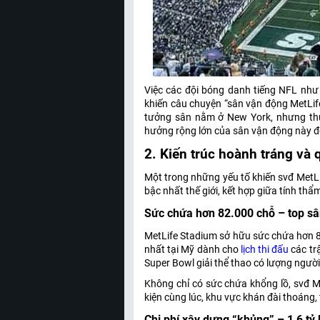
Việc các đội bóng danh tiếng NFL nh
khiến câu chuyện “sân vận động MetLif
tưởng sân nằm ở New York, nhưng thự
hưởng rộng lớn của sân vận động này đố
2. Kiến trúc hoành tráng và
Một trong những yếu tố khiến svđ MetLif
bậc nhất thế giới, kết hợp giữa tính th
Sức chứa hơn 82.000 chỗ – top sâ
MetLife Stadium sở hữu sức chứa hơn 8
nhất tại Mỹ dành cho
lịch thi đấu
các tr
Super Bowl giải thể thao có lượng người
Không chỉ có sức chứa khổng lồ, svđ M
kiện cùng lúc, khu vực khán đài thoáng,
Chi phí xây dựng “khủng” – 1,6 tỷ