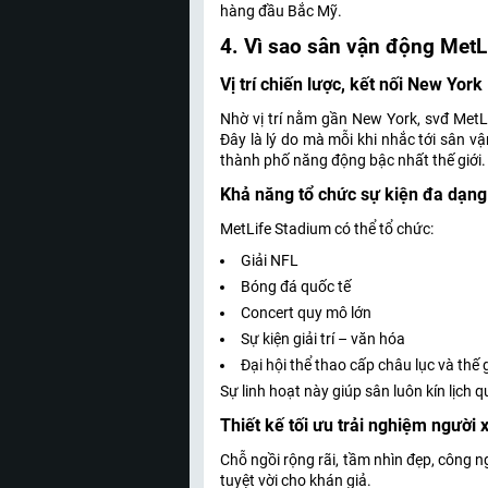
hàng đầu Bắc Mỹ.
4. Vì sao sân vận động MetLi
Vị trí chiến lược, kết nối New Yor
Nhờ vị trí nằm gần New York, svđ MetL
Đây là lý do mà mỗi khi nhắc tới sân v
thành phố năng động bậc nhất thế giới.
Khả năng tổ chức sự kiện đa dạng
MetLife Stadium có thể tổ chức:
Giải NFL
Bóng đá quốc tế
Concert quy mô lớn
Sự kiện giải trí – văn hóa
Đại hội thể thao cấp châu lục và thế g
Sự linh hoạt này giúp sân luôn kín lịch
Thiết kế tối ưu trải nghiệm người
Chỗ ngồi rộng rãi, tầm nhìn đẹp, công n
tuyệt vời cho khán giả.