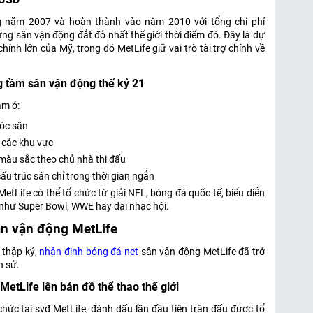
g năm 2007 và hoàn thành vào năm 2010 với tổng chi phí
ững sân vận động đắt đỏ nhất thế giới thời điểm đó. Đây là dự
hính lớn của Mỹ, trong đó MetLife giữ vai trò tài trợ chính về
g tầm sân vận động thế kỷ 21
ằm ở:
góc sân
 các khu vực
 màu sắc theo chủ nhà thi đấu
cấu trúc sân chỉ trong thời gian ngắn
etLife có thể tổ chức từ giải NFL, bóng đá quốc tế, biểu diễn
i như Super Bowl, WWE hay đại nhạc hội.
sân vận động MetLife
 thập kỷ,
nhận định bóng đá net
sân vận động MetLife đã trở
h sử.
etLife lên bản đồ thể thao thế giới
hức tại svđ MetLife, đánh dấu lần đầu tiên trận đấu được tổ