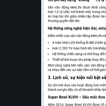
Sân vận động MetLife được khởi côn
hơn 1,6 tỷ USD, trở thành một trong nh
án hợp tác lớn giữa nhiều tập đoàn tài c
thương quyền đặt tên.
Hệ thống công nghệ hiện đại, xứn
Điểm nhấn của sân vận động MetLife n
4 màn hình LED khổng lồ đặt ở bốn 
Hơn 2.200 TV màn hình lớn trải khắp
Hệ thống chiếu sáng có thể thay đổi
Thiết kế linh hoạt cho phép thay đổi 
Nhờ công nghệ tiên tiến, sân vận động M
ca nhạc đến các sự kiện tầm cỡ thế giớ
3. Lịch sử, sự kiện nổi bật 
Dù chỉ mới đưa vào hoạt động hơn một
thành nơi ghi dấu vô số khoảnh khắc lịc
Super Bowl XLVIII – Dấu mốc đưa M
Năm 2014, Super Bowl XLVIII được tổ c