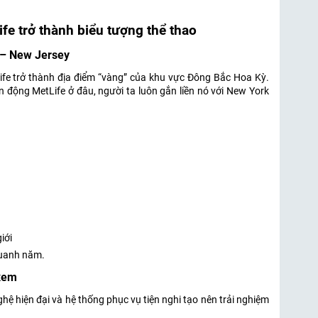
fe trở thành biểu tượng thể thao
k – New Jersey
ife trở thành địa điểm “vàng” của khu vực Đông Bắc Hoa Kỳ.
ận động MetLife ở đâu, người ta luôn gắn liền nó với New York
iới
 quanh năm.
 xem
ghệ hiện đại và hệ thống phục vụ tiện nghi tạo nên trải nghiệm