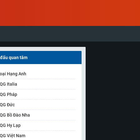
 đấu quan tâm
oại Hạng Anh
QG Italia
QG Pháp
QG Đức
QG Bồ Đào Nha
QG Hy Lạp
QG Việt Nam