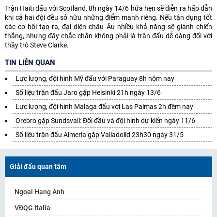
Trận Haiti đấu với Scotland, 8h ngày 14/6 hứa hẹn sẽ diễn ra hấp dẫn
khi cả hai đội đều sở hữu những điểm mạnh riêng. Nếu tận dụng tốt
các cơ hội tạo ra, đại diện châu Âu nhiều khả năng sẽ giành chiến
thắng, nhưng đây chắc chắn không phải là trận đấu dễ dàng đối với
thầy trò Steve Clarke.
TIN LIÊN QUAN
Lực lượng, đội hình Mỹ đấu với Paraguay 8h hôm nay
Số liệu trận đấu Jaro gặp Helsinki 21h ngày 13/6
Lực lượng, đội hình Malaga đấu với Las Palmas 2h đêm nay
Orebro gặp Sundsvall: Đối đầu và đội hình dự kiến ngày 11/6
Số liệu trận đấu Almeria gặp Valladolid 23h30 ngày 31/5
Giải đấu quan tâm
Ngoại Hạng Anh
VĐQG Italia