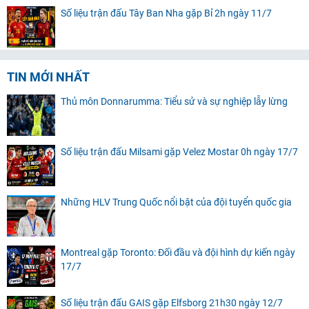
Số liệu trận đấu Tây Ban Nha gặp Bỉ 2h ngày 11/7
TIN MỚI NHẤT
Thủ môn Donnarumma: Tiểu sử và sự nghiệp lẫy lừng
Số liệu trận đấu Milsami gặp Velez Mostar 0h ngày 17/7
Những HLV Trung Quốc nổi bật của đội tuyển quốc gia
Montreal gặp Toronto: Đối đầu và đội hình dự kiến ngày
17/7
Số liệu trận đấu GAIS gặp Elfsborg 21h30 ngày 12/7