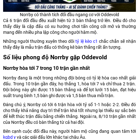
Norrby có thành tích đối đầu ngang cơ với Oddevold
Cả 6 trận đối đầu đều xuất hiện từ 3 bàn thắng trở lên. Điều đó cho
thấy đây là cặp đấu có xu hướng chơi tấn công cởi mở và thường
mang đến nhiều pha lập công cho người hâm mộ.
Những người thường xuyên theo dõi
tỷ lệ kèo c1
chắc chắn sẽ nhận
thấy đây là mẫu trận đấu có thống kê bàn thắng rất ấn tượng.
Số liệu phong độ Norrby gặp Oddevold
Norrby hòa tới 7 trong 10 trận gần nhất
Norrby đang là một trong những đội bóng có tỷ lệ hòa cao nhất giải
đấu. Trong 10 trận gần đây, họ thắng 1, hòa tới 7 và chỉ thua 2 trận.
Đội bóng này ghi được 15 bàn thắng và để lọt lưới 15 bàn, đạt hiệu
suất trung bình 1,5 bàn ghi được và 1,5 bàn thua mỗi trận.
Đáng chú ý, Norrby có tới 6 trận hòa với tỷ số 1-1 hoặc 2-2. Điều đó
cho thấy khả năng duy trì thế trận khá tốt nhưng lại thiếu sự sắc bén
để kết thúc trận đấu bằng chiến thắng. Ngoài ra, 8/10 trận gần nhất
của Norrby đều có bàn thắng từ cả hai đội.
Bên cạnh cuộc đối đầu này, người hâm mộ cũng đang quan tâm tới
kqbd y
và các giải đấu lớn khác tại châu Âu.