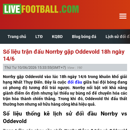
Trang chủ
LTĐ
KQBD
Blog bóng đá
Lịch sử đối 
Trang chủ
Số liệu trận đấu Norrby gặp Oddevold 18h ngày
LTĐ
14/6
Thứ Tư 10/06/2026 15:33:55
(GMT+7)
View : 190
KQBD
Norrby gặp Oddevold vào lúc 18h ngày 14/6 trong khuôn khổ giải
hạng Nhất Thụy Điển. Đây là cuộc
đối đầu
giữa hai đội bóng đang
Blog bóng đá
có phong độ tương đối trái ngược. Norrby nổi bật với khả năng
giành điểm ổn định nhưng lại thiếu sự bùng nổ để chuyển hóa các
trận hòa thành chiến thắng. Trong khi đó, Oddevold thi đấu thất
Lịch sử đối đầu
thường hơn nhưng sở hữu hàng công khá hiệu quả.
Số liệu thống kê lịch sử đối đầu Norrby vs
Xem tuổi hợp
Oddevold