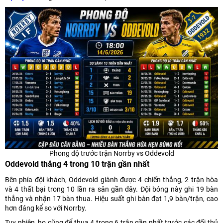
Phong độ trước trận Norrby vs Oddevold
Oddevold thắng 4 trong 10 trận gần nhất
Bên phía đội khách, Oddevold giành được 4 chiến thắng, 2 trận hòa
và 4 thất bại trong 10 lần ra sân gần đây. Đội bóng này ghi 19 bàn
thắng và nhận 17 bàn thua. Hiệu suất ghi bàn đạt 1,9 bàn/trận, cao
hơn đáng kể so với Norrby.
Tuy nhiên, họ cũng để thua 4 trong 6 trận gần nhất trước các đối thủ