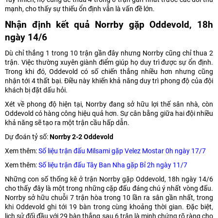
mạnh, cho thấy sự thiếu ổn định vẫn là vấn đề lớn.
Nhận định kết quả Norrby gặp Oddevold, 18h
ngày 14/6
Dù chỉ thắng 1 trong 10 trận gần đây nhưng Norrby cũng chỉ thua 2
trận. Việc thường xuyên giành điểm giúp họ duy trì được sự ổn định.
Trong khi đó, Oddevold có số chiến thắng nhiều hơn nhưng cũng
nhận tới 4 thất bại. Điều này khiến khả năng duy trì phong độ của đội
khách bị đặt dấu hỏi.
Xét về phong độ hiện tại, Norrby đang sở hữu lợi thế sân nhà, còn
Oddevold có hàng công hiệu quả hơn. Sự cân bằng giữa hai đội nhiều
khả năng sẽ tạo ra một trận cầu hấp dẫn.
Dự đoán tỷ số:
Norrby 2-2 Oddevold
Xem thêm:
Số liệu trận đấu Milsami gặp Velez Mostar 0h ngày 17/7
Xem thêm:
Số liệu trận đấu Tây Ban Nha gặp Bỉ 2h ngày 11/7
Những con số thống kê ở trận Norrby gặp Oddevold, 18h ngày 14/6
cho thấy đây là một trong những cặp đấu đáng chú ý nhất vòng đấu.
Norrby sở hữu chuỗi 7 trận hòa trong 10 lần ra sân gần nhất, trong
khi Oddevold ghi tới 19 bàn trong cùng khoảng thời gian. Đặc biệt,
lịch sử đối đầu với 29 bàn thắng sau 6 trận là minh chứng rõ ràng cho